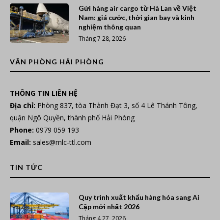
Gửi hàng air cargo từ Hà Lan về Việt
Nam: giá cước, thời gian bay và kinh
nghiệm thông quan
Tháng 7 28, 2026
VĂN PHÒNG HẢI PHÒNG
THÔNG TIN LIÊN HỆ
Địa chỉ:
Phòng 837, tòa Thành Đạt 3, số 4 Lê Thánh Tông,
quận Ngô Quyền, thành phố Hải Phòng
Phone:
0979 059 193
Email:
sales@mlc-ttl.com
TIN TỨC
Quy trình xuất khẩu hàng hóa sang Ai
Cập mới nhất 2026
Tháng 4 27, 2026