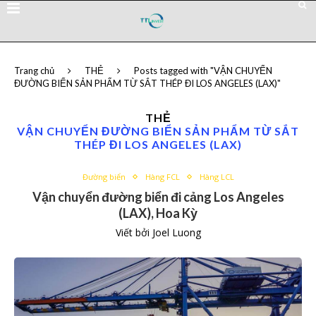
Trang chủ
THẺ
Posts tagged with "VẬN CHUYỂN
ĐƯỜNG BIỂN SẢN PHẨM TỪ SẮT THÉP ĐI LOS ANGELES (LAX)"
THẺ
VẬN CHUYỂN ĐƯỜNG BIỂN SẢN PHẨM TỪ SẮT
THÉP ĐI LOS ANGELES (LAX)
Đường biển
Hàng FCL
Hàng LCL
Vận chuyển đường biển đi cảng Los Angeles
(LAX), Hoa Kỳ
Viết bởi
Joel Luong