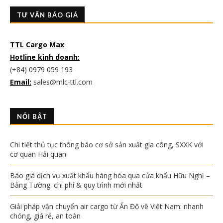
TƯ VẤN BÁO GIÁ
TTL Cargo Max
Hotline kinh doanh:
(+84) 0979 059 193
Email:
sales@mlc-ttl.com
NỔI BẬT
Chi tiết thủ tục thông báo cơ sở sản xuất gia công, SXXK với
cơ quan Hải quan
Báo giá dịch vụ xuất khẩu hàng hóa qua cửa khẩu Hữu Nghị –
Bằng Tường: chi phí & quy trình mới nhất
Giải pháp vận chuyển air cargo từ Ấn Độ về Việt Nam: nhanh
chóng, giá rẻ, an toàn