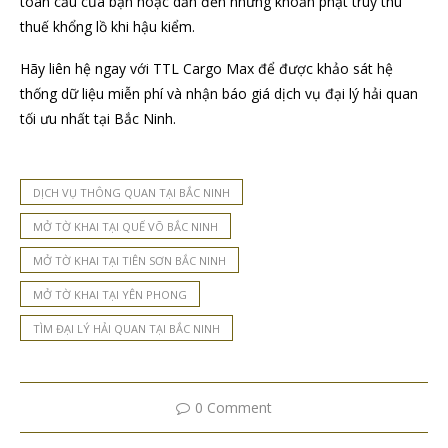
toàn cầu của bạn hoặc dẫn đến những khoản phạt truy thu
thuế khổng lồ khi hậu kiểm.
Hãy liên hệ ngay với TTL Cargo Max để được khảo sát hệ
thống dữ liệu miễn phí và nhận báo giá dịch vụ đại lý hải quan
tối ưu nhất tại Bắc Ninh.
DỊCH VỤ THÔNG QUAN TẠI BẮC NINH
MỞ TỜ KHAI TẠI QUẾ VÕ BẮC NINH
MỞ TỜ KHAI TẠI TIÊN SƠN BẮC NINH
MỞ TỜ KHAI TẠI YÊN PHONG
TÌM ĐẠI LÝ HẢI QUAN TẠI BẮC NINH
0 Comment