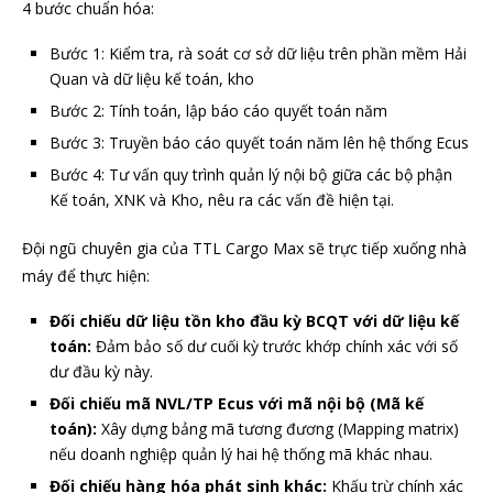
4 bước chuẩn hóa:
Bước 1: Kiểm tra, rà soát cơ sở dữ liệu trên phần mềm Hải
Quan và dữ liệu kế toán, kho
Bước 2: Tính toán, lập báo cáo quyết toán năm
Bước 3: Truyền báo cáo quyết toán năm lên hệ thống Ecus
Bước 4: Tư vấn quy trình quản lý nội bộ giữa các bộ phận
Kế toán, XNK và Kho, nêu ra các vấn đề hiện tại.
Đội ngũ chuyên gia của TTL Cargo Max sẽ trực tiếp xuống nhà
máy để thực hiện:
Đối chiếu dữ liệu tồn kho đầu kỳ BCQT với dữ liệu kế
toán:
Đảm bảo số dư cuối kỳ trước khớp chính xác với số
dư đầu kỳ này.
Đối chiếu mã NVL/TP Ecus với mã nội bộ (Mã kế
toán):
Xây dựng bảng mã tương đương (Mapping matrix)
nếu doanh nghiệp quản lý hai hệ thống mã khác nhau.
Đối chiếu hàng hóa phát sinh khác:
Khấu trừ chính xác