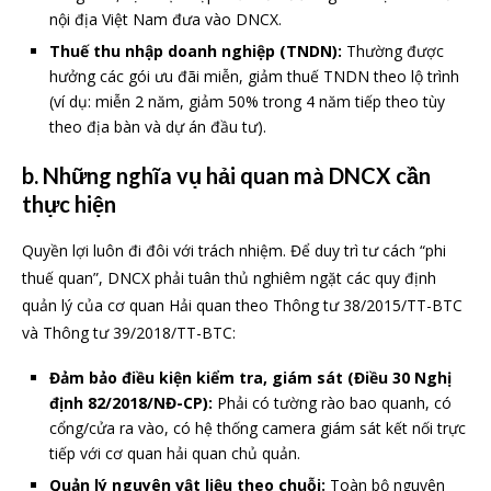
nội địa Việt Nam đưa vào DNCX.
Thuế thu nhập doanh nghiệp (TNDN):
Thường được
hưởng các gói ưu đãi miễn, giảm thuế TNDN theo lộ trình
(ví dụ: miễn 2 năm, giảm 50% trong 4 năm tiếp theo tùy
theo địa bàn và dự án đầu tư).
b.
Những nghĩa vụ hải quan mà DNCX cần
thực hiện
Quyền lợi luôn đi đôi với trách nhiệm. Để duy trì tư cách “phi
thuế quan”, DNCX phải tuân thủ nghiêm ngặt các quy định
quản lý của cơ quan Hải quan theo Thông tư 38/2015/TT-BTC
và Thông tư 39/2018/TT-BTC:
Đảm bảo điều kiện kiểm tra, giám sát (Điều 30 Nghị
định 82/2018/NĐ-CP):
Phải có tường rào bao quanh, có
cổng/cửa ra vào, có hệ thống camera giám sát kết nối trực
tiếp với cơ quan hải quan chủ quản.
Quản lý nguyên vật liệu theo chuỗi:
Toàn bộ nguyên