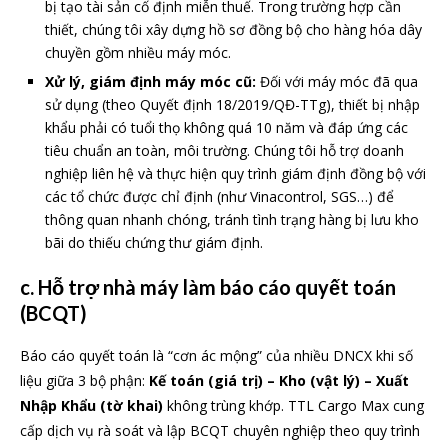
bị tạo tài sản cố định miễn thuế. Trong trường hợp cần
thiết, chúng tôi xây dựng hồ sơ đồng bộ cho hàng hóa dây
chuyền gồm nhiều máy móc.
Xử lý, giám định máy móc cũ:
Đối với máy móc đã qua
sử dụng (theo Quyết định 18/2019/QĐ-TTg), thiết bị nhập
khẩu phải có tuổi thọ không quá 10 năm và đáp ứng các
tiêu chuẩn an toàn, môi trường. Chúng tôi hỗ trợ doanh
nghiệp liên hệ và thực hiện quy trình giám định đồng bộ với
các tổ chức được chỉ định (như Vinacontrol, SGS…) để
thông quan nhanh chóng, tránh tình trạng hàng bị lưu kho
bãi do thiếu chứng thư giám định.
c.
Hỗ trợ nhà máy làm báo cáo quyết toán
(BCQT)
Báo cáo quyết toán là “cơn ác mộng” của nhiều DNCX khi số
liệu giữa 3 bộ phận:
Kế toán (giá trị) – Kho (vật lý) – Xuất
Nhập Khẩu (tờ khai)
không trùng khớp. TTL Cargo Max cung
cấp dịch vụ rà soát và lập BCQT chuyên nghiệp theo quy trình