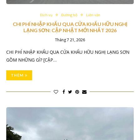
Dịch vụ
Đường bộ
Liên vận
CHI PHÍ NHẬP KHẨU QUA CỬA KHẨU HỮU NGHỊ
LẠNG SƠN: CẬP NHẬT MỚI NHẤT 2026
Tháng 7 21, 2026
CHI PHÍ NHẬP KHẨU QUA CỬA KHẨU HỮU NGHỊ LẠNG SƠN
GỒM NHỮNG GÌ? [CẬP…
THÊM