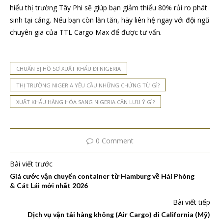
hiểu thị trường Tây Phi sẽ giúp bạn giảm thiểu 80% rủi ro phát
sinh tại cảng. Nếu bạn còn lăn tăn, hãy liên hệ ngay với đội ngũ
chuyên gia của TTL Cargo Max để được tư vấn.
CHUẨN BỊ HỒ SƠ XUẤT KHẨU ĐI NIGERIA
THỊ TRƯỜNG NIGERIA YÊU CẦU NHỮNG CHỨNG TỪ GÌ?
XUẤT KHẨU HÀNG HÓA SANG NIGERIA CẦN LƯU Ý GÌ?
0 Comment
Bài viết trước
Giá cước vận chuyển container từ Hamburg về Hải Phòng
& Cát Lái mới nhất 2026
Bài viết tiếp
Dịch vụ vận tải hàng không (Air Cargo) đi California (Mỹ)