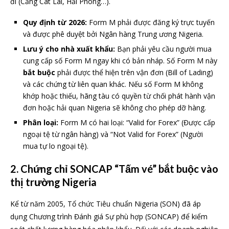
đi (Cảng Cát Lái, Hải Phòng…).
Quy định từ 2026:
Form M phải được đăng ký trực tuyến
và được phê duyệt bởi Ngân hàng Trung ương Nigeria.
Lưu ý cho nhà xuất khẩu:
Bạn phải yêu cầu người mua
cung cấp số Form M ngay khi có bản nháp. Số Form M này
bắt buộc
phải được thể hiện trên vận đơn (Bill of Lading)
và các chứng từ liên quan khác. Nếu số Form M không
khớp hoặc thiếu, hãng tàu có quyền từ chối phát hành vận
đơn hoặc hải quan Nigeria sẽ không cho phép dỡ hàng.
Phân loại:
Form M có hai loại: “Valid for Forex” (Được cấp
ngoại tệ từ ngân hàng) và “Not Valid for Forex” (Người
mua tự lo ngoại tệ).
2. Chứng chỉ SONCAP “Tấm vé” bắt buộc vào
thị trường Nigeria
Kể từ năm 2005, Tổ chức Tiêu chuẩn Nigeria (SON) đã áp
dụng Chương trình Đánh giá Sự phù hợp (SONCAP) để kiểm