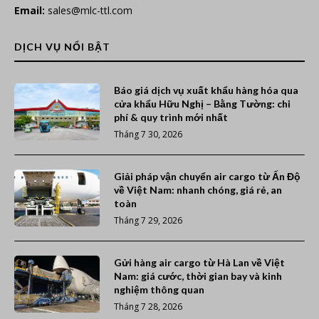
Email:
sales@mlc-ttl.com
DỊCH VỤ NỔI BẬT
Báo giá dịch vụ xuất khẩu hàng hóa qua
cửa khẩu Hữu Nghị – Bằng Tường: chi
phí & quy trình mới nhất
Tháng 7 30, 2026
Giải pháp vận chuyển air cargo từ Ấn Độ
về Việt Nam: nhanh chóng, giá rẻ, an
toàn
Tháng 7 29, 2026
Gửi hàng air cargo từ Hà Lan về Việt
Nam: giá cước, thời gian bay và kinh
nghiệm thông quan
Tháng 7 28, 2026