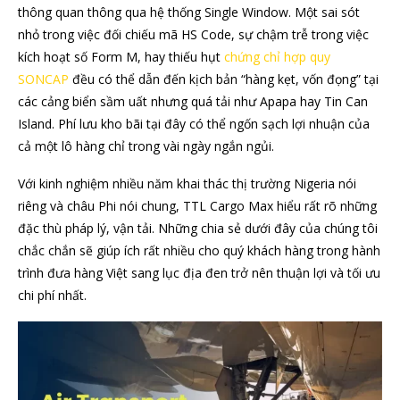
thông quan thông qua hệ thống Single Window. Một sai sót
nhỏ trong việc đối chiếu mã HS Code, sự chậm trễ trong việc
kích hoạt số Form M, hay thiếu hụt
chứng chỉ hợp quy
SONCAP
đều có thể dẫn đến kịch bản “hàng kẹt, vốn đọng” tại
các cảng biển sầm uất nhưng quá tải như Apapa hay Tin Can
Island. Phí lưu kho bãi tại đây có thể ngốn sạch lợi nhuận của
cả một lô hàng chỉ trong vài ngày ngắn ngủi.
Với kinh nghiệm nhiều năm khai thác thị trường Nigeria nói
riêng và châu Phi nói chung, TTL Cargo Max hiểu rất rõ những
đặc thù pháp lý, vận tải. Những chia sẻ dưới đây của chúng tôi
chắc chắn sẽ giúp ích rất nhiều cho quý khách hàng trong hành
trình đưa hàng Việt sang lục địa đen trở nên thuận lợi và tối ưu
chi phí nhất.