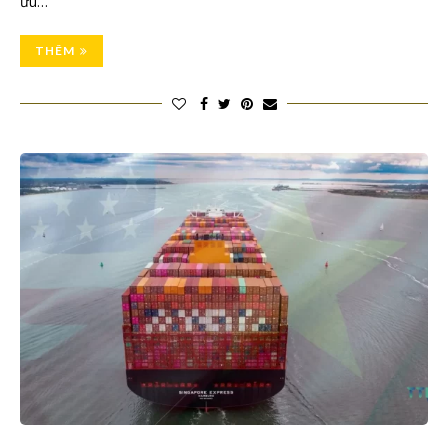
ưu…
THÊM