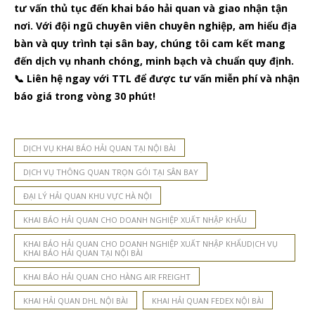
tư vấn thủ tục đến khai báo hải quan và giao nhận tận
nơi. Với đội ngũ chuyên viên chuyên nghiệp, am hiểu địa
bàn và quy trình tại sân bay, chúng tôi cam kết mang
đến dịch vụ nhanh chóng, minh bạch và chuẩn quy định.
📞 Liên hệ ngay với TTL để được tư vấn miễn phí và nhận
báo giá trong vòng 30 phút!
DỊCH VỤ KHAI BÁO HẢI QUAN TẠI NỘI BÀI
DỊCH VỤ THÔNG QUAN TRỌN GÓI TẠI SÂN BAY
ĐẠI LÝ HẢI QUAN KHU VỰC HÀ NỘI
KHAI BÁO HẢI QUAN CHO DOANH NGHIỆP XUẤT NHẬP KHẨU
KHAI BÁO HẢI QUAN CHO DOANH NGHIỆP XUẤT NHẬP KHẨUDỊCH VỤ
KHAI BÁO HẢI QUAN TẠI NỘI BÀI
KHAI BÁO HẢI QUAN CHO HÀNG AIR FREIGHT
KHAI HẢI QUAN DHL NỘI BÀI
KHAI HẢI QUAN FEDEX NỘI BÀI