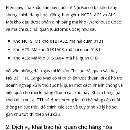
Hiện nay, cửa khẩu sân bay quốc tế Nội Bài có ba kho hàng
không chính đang hoạt động, bao gồm: NCTS, ACS và ALS.
Mỗi kho đều được phân định bằng mã kho (Warehouse Code)
và mã chi cục hải quan (Customs Code) như sau:
Kho NCTS: Mã kho 01B1A02, mã hải quan 01B1
Kho ACS: Mã kho 01B1A03, mã hải quan 01B1
Kho ALS: Mã kho 01B1A04, mã hải quan 01B1
Với văn phòng đặt ngay tại lối vào Chi cục Hải quan sân bay
Nội Bài, TTL Cargo Max có vị trí chiến lược thuận lợi để hỗ trợ
doanh nghiệp xử lý thủ tục hải quan một cách nhanh chóng và
hiệu quả cho mọi lô hàng đi qua các kho này. Khách hàng lựa
chọn dịch vụ tại TTL sẽ được hưởng lợi từ khả năng cập nhật
thông tin tức thời, độ chính xác cao và quy trình xử lý hồ sơ
gần như tức thì theo yêu cầu.
2. Dịch vụ khai báo hải quan cho hàng hóa