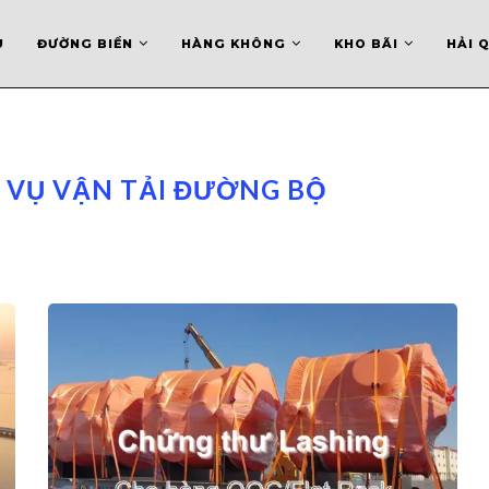
U
ĐƯỜNG BIỂN
HÀNG KHÔNG
KHO BÃI
HẢI 
 VỤ VẬN TẢI ĐƯỜNG BỘ