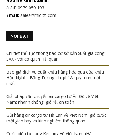
Hotline kinh doanh:
(+84) 0979 059 193
Email:
sales@mlc-ttl.com
NỔI BẬT
Chi tiết thủ tục thông báo cơ sở sản xuất gia công,
SXXK với cơ quan Hải quan
Báo giá dịch vụ xuất khẩu hàng hóa qua cửa khẩu
Hữu Nghị – Bằng Tường: chi phí & quy trình mới
nhất
Giải pháp vận chuyển air cargo từ Ấn Độ về Việt
Nam: nhanh chóng, giá rẻ, an toàn
Gửi hàng air cargo từ Hà Lan về Việt Nam: giá cước,
thời gian bay và kinh nghiệm thông quan
Cước biển từ cảng Keelung về Việt Nam (Hải