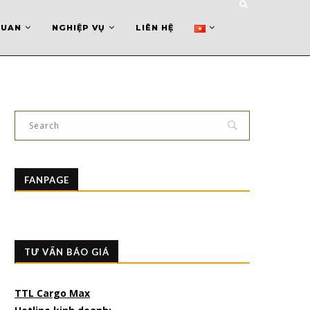
QUAN
NGHIỆP VỤ
LIÊN HỆ
FANPAGE
TƯ VẤN BÁO GIÁ
TTL Cargo Max