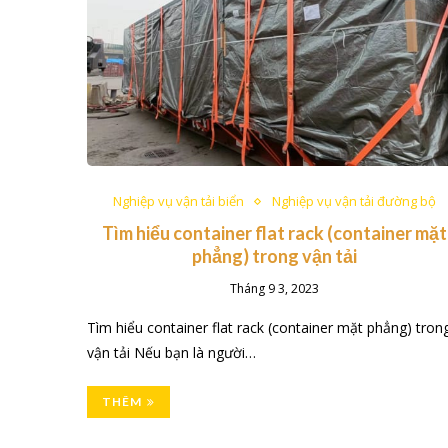
Nghiệp vụ vận tải biển
Nghiệp vụ vận tải đường bộ
Tìm hiểu container flat rack (container mặt
phẳng) trong vận tải
Tháng 9 3, 2023
Tìm hiểu container flat rack (container mặt phẳng) tron
vận tải Nếu bạn là người…
THÊM