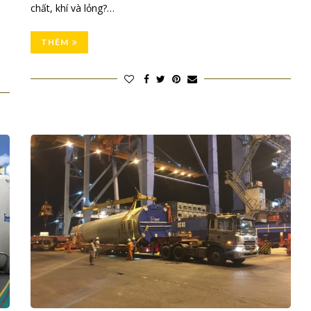
,
chất, khí và lỏng?…
THÊM