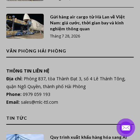
Gửi hàng air cargo từ Hà Lan về Việt
Nam: giá cước, thời gian bay và kinh
nghiệm thông quan
Tháng 7 28, 2026
VĂN PHÒNG HẢI PHÒNG
THÔNG TIN LIÊN HỆ
Địa chỉ:
Phòng 837, tòa Thành Đạt 3, số 4 Lê Thánh Tông,
quận Ngô Quyền, thành phố Hải Phòng
Phone:
0979 059 193
Email:
sales@mlc-ttl.com
TIN TỨC
Quy trình xuất khẩu hàng hóa sang Ai