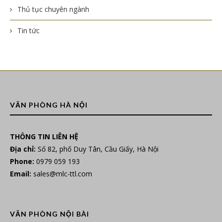
Thủ tục chuyên ngành
Tin tức
VĂN PHÒNG HÀ NỘI
THÔNG TIN LIÊN HỆ
Địa chỉ:
Số 82, phố Duy Tân, Cầu Giấy, Hà Nội
Phone:
0979 059 193
Email:
sales@mlc-ttl.com
VĂN PHÒNG NỘI BÀI