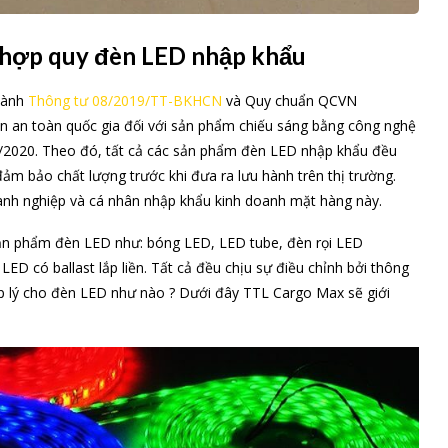
 hợp quy đèn LED nhập khẩu
hành
Thông tư 08/2019/TT-BKHCN
và Quy chuẩn QCVN
ẩn an toàn quốc gia đối với sản phẩm chiếu sáng bằng công nghệ
06/2020. Theo đó, tất cả các sản phẩm đèn LED nhập khẩu đều
 đảm bảo chất lượng trước khi đưa ra lưu hành trên thị trường.
anh nghiệp và cá nhân nhập khẩu kinh doanh mặt hàng này.
 sản phẩm đèn LED như: bóng LED, LED tube, đèn rọi LED
LED có ballast lắp liền. Tất cả đều chịu sự điều chỉnh bởi thông
p lý cho đèn LED như nào ? Dưới đây TTL Cargo Max sẽ giới