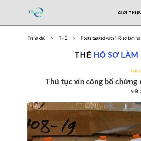
GIỚI THIỆ
Trang chủ
THẺ
Posts tagged with "Hồ sơ làm h
THẺ
HỒ SƠ LÀM
Hải 
Thủ tục xin công bố chứng
Viết