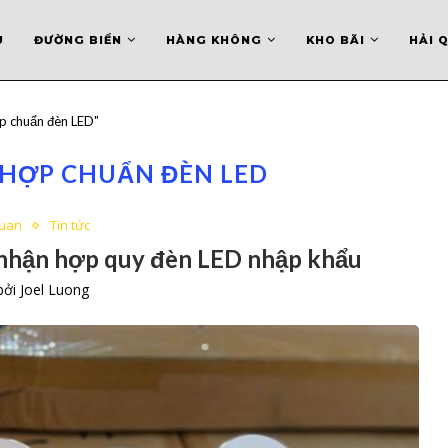
U
ĐƯỜNG BIỂN
HÀNG KHÔNG
KHO BÃI
HẢI 
ợp chuẩn đèn LED"
 HỢP CHUẨN ĐÈN LED
quan
Tin tức
 nhận hợp quy đèn LED nhập khẩu
 bởi
Joel Luong