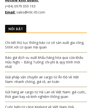
Hotline kinh doanh:
(+84) 0979 059 193
Email:
sales@mlc-ttl.com
NỔI BẬT
Chi tiết thủ tục thông báo cơ sở sản xuất gia công,
SXXK với cơ quan Hải quan
Báo giá dịch vụ xuất khẩu hàng hóa qua cửa khẩu
Hữu Nghị – Bằng Tường: chi phí & quy trình mới
nhất
Giải pháp vận chuyển air cargo từ Ấn Độ về Việt
Nam: nhanh chóng, giá rẻ, an toàn
Gửi hàng air cargo từ Hà Lan về Việt Nam: giá cước,
thời gian bay và kinh nghiệm thông quan
Cước biển từ cảng Keelung về Việt Nam (Hải