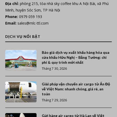
Địa chỉ:
phòng 215, tòa nhà sky coffee khu A Nội Bài, xã Phú
Minh, huyện Sóc Sơn, TP Hà Nội
Phone:
0979 059 193
Email:
sales@mlc-ttl.com
DỊCH VỤ NỔI BẬT
Báo giá dịch vụ xuất khẩu hàng hóa qua
cửa khẩu Hữu Nghị – Bằng Tường: chi
phí & quy trình mới nhất
Tháng 7 30, 2026
Giải pháp vận chuyển air cargo từ Ấn Độ
về Việt Nam: nhanh chóng, giá rẻ, an
toàn
Tháng 7 29, 2026
Gửi hàng air cargo từ Hà Lan về Việt