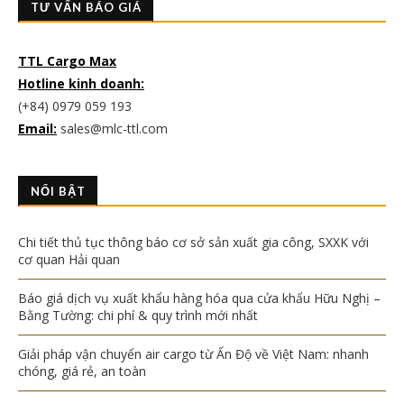
TƯ VẤN BÁO GIÁ
TTL Cargo Max
Hotline kinh doanh:
(+84) 0979 059 193
Email:
sales@mlc-ttl.com
NỔI BẬT
Chi tiết thủ tục thông báo cơ sở sản xuất gia công, SXXK với
cơ quan Hải quan
Báo giá dịch vụ xuất khẩu hàng hóa qua cửa khẩu Hữu Nghị –
Bằng Tường: chi phí & quy trình mới nhất
Giải pháp vận chuyển air cargo từ Ấn Độ về Việt Nam: nhanh
chóng, giá rẻ, an toàn