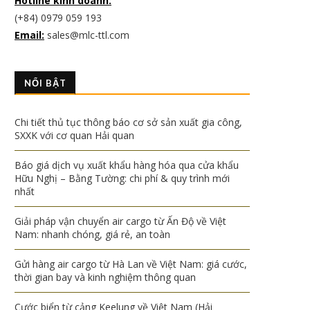
Hotline kinh doanh:
(+84) 0979 059 193
Email:
sales@mlc-ttl.com
NỔI BẬT
Chi tiết thủ tục thông báo cơ sở sản xuất gia công,
SXXK với cơ quan Hải quan
Báo giá dịch vụ xuất khẩu hàng hóa qua cửa khẩu
Hữu Nghị – Bằng Tường: chi phí & quy trình mới
nhất
Giải pháp vận chuyển air cargo từ Ấn Độ về Việt
Nam: nhanh chóng, giá rẻ, an toàn
Gửi hàng air cargo từ Hà Lan về Việt Nam: giá cước,
thời gian bay và kinh nghiệm thông quan
Cước biển từ cảng Keelung về Việt Nam (Hải