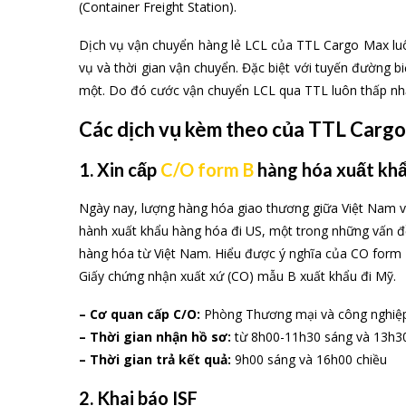
(Container Freight Station).
Dịch vụ vận chuyển hàng lẻ LCL của TTL Cargo Max luôn 
vụ và thời gian vận chuyển. Đặc biệt với tuyến đường 
một. Do đó cước vận chuyển LCL qua TTL luôn thấp nh
Các dịch vụ kèm theo của TTL Carg
1. Xin cấp
C/O form B
hàng hóa xuất khẩ
Ngày nay, lượng hàng hóa giao thương giữa Việt Nam và 
hành xuất khẩu hàng hóa đi US, một trong những vấn đề
hàng hóa từ Việt Nam. Hiểu được ý nghĩa của CO form 
Giấy chứng nhận xuất xứ (CO) mẫu B xuất khẩu đi Mỹ.
– Cơ quan cấp C/O:
Phòng Thương mại và công nghiệp 
– Thời gian nhận hồ sơ:
từ 8h00-11h30 sáng và 13h3
– Thời gian trả kết quả:
9h00 sáng và 16h00 chiều
2. Khai báo ISF