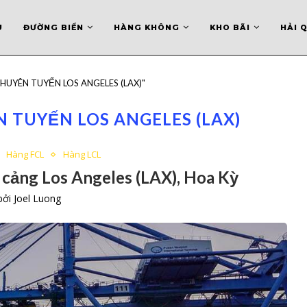
U
ĐƯỜNG BIỂN
HÀNG KHÔNG
KHO BÃI
HẢI 
 CHUYÊN TUYẾN LOS ANGELES (LAX)"
 TUYẾN LOS ANGELES (LAX)
Hàng FCL
Hàng LCL
cảng Los Angeles (LAX), Hoa Kỳ
 bởi
Joel Luong