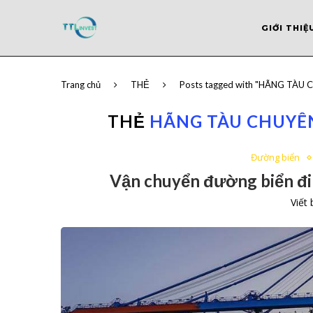
GIỚI THIỆ
Trang chủ
THẺ
Posts tagged with "HÃNG TÀU
THẺ
HÃNG TÀU CHUYÊN
Đường biển
Vận chuyển đường biển đi 
Viết