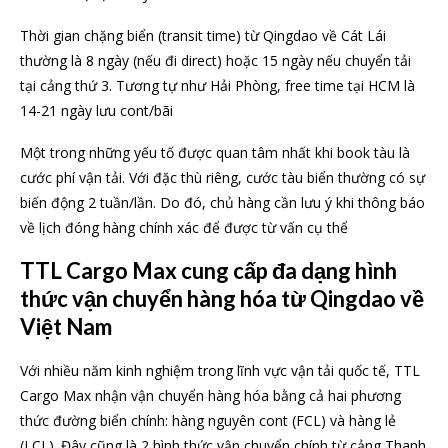
Thời gian chặng biển (transit time) từ Qingdao về Cát Lái
thường là 8 ngày (nếu đi direct) hoặc 15 ngày nếu chuyển tải
tại cảng thứ 3. Tương tự như Hải Phòng, free time tại HCM là
14-21 ngày lưu cont/bãi
Một trong những yếu tố được quan tâm nhất khi book tàu là
cước phí vận tải. Với đặc thù riêng, cước tàu biển thường có sự
biến động 2 tuần/lần. Do đó, chủ hàng cần lưu ý khi thông báo
về lịch đóng hàng chính xác để được từ vấn cụ thể
TTL Cargo Max cung cấp đa dạng hình
thức vận chuyển hàng hóa từ Qingdao về
Việt Nam
Với nhiều năm kinh nghiệm trong lĩnh vực vận tải quốc tế, TTL
Cargo Max nhận vận chuyển hàng hóa bằng cả hai phương
thức đường biển chính: hàng nguyên cont (FCL) và hàng lẻ
(LCL). Đây cũng là 2 hình thức vận chuyển chính từ cảng Thanh