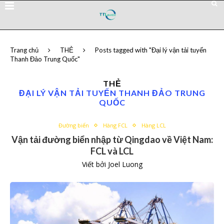
Trang chủ
THẺ
Posts tagged with "Đại lý vận tải tuyến
Thanh Đảo Trung Quốc"
THẺ
ĐẠI LÝ VẬN TẢI TUYẾN THANH ĐẢO TRUNG
QUỐC
Đường biển
Hàng FCL
Hàng LCL
Vận tải đường biển nhập từ Qingdao về Việt Nam:
FCL và LCL
Viết bởi
Joel Luong