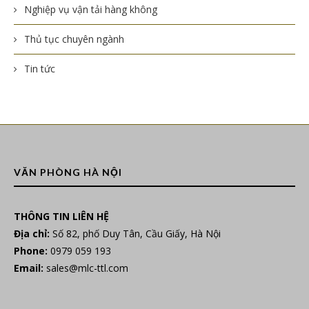
Nghiệp vụ vận tải hàng không
Thủ tục chuyên ngành
Tin tức
VĂN PHÒNG HÀ NỘI
THÔNG TIN LIÊN HỆ
Địa chỉ:
Số 82, phố Duy Tân, Cầu Giấy, Hà Nội
Phone:
0979 059 193
Email:
sales@mlc-ttl.com