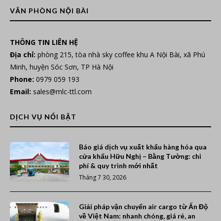
VĂN PHÒNG NỘI BÀI
THÔNG TIN LIÊN HỆ
Địa chỉ:
phòng 215, tòa nhà sky coffee khu A Nội Bài, xã Phú
Minh, huyện Sóc Sơn, TP Hà Nội
Phone:
0979 059 193
Email:
sales@mlc-ttl.com
DỊCH VỤ NỔI BẬT
Báo giá dịch vụ xuất khẩu hàng hóa qua
cửa khẩu Hữu Nghị – Bằng Tường: chi
phí & quy trình mới nhất
Tháng 7 30, 2026
Giải pháp vận chuyển air cargo từ Ấn Độ
về Việt Nam: nhanh chóng, giá rẻ, an