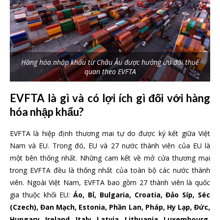
Hàng hóa nhập khẩu từ Châu Âu được hưởng ưu đãi thuế
quan theo EVFTA
EVFTA là gì và có lợi ích gì đối với hàng
hóa nhập khẩu?
EVFTA là hiệp định thương mai tự do được ký kết giữa Việt
Nam và EU. Trong đó, EU và 27 nước thành viên của EU là
một bên thống nhất. Những cam kết về mở cửa thương mại
trong EVFTA đều là thống nhất của toàn bộ các nước thành
viên. Ngoài Việt Nam, EVFTA bao gồm 27 thành viên là quốc
gia thuộc khối EU:
Áo, Bỉ, Bulgaria, Croatia, Đảo Síp, Séc
(Czech), Đan Mạch, Estonia, Phần Lan, Pháp, Hy Lạp, Đức,
Hungary, Ireland, Italy, Latvia, Lithuania, Luxembourg,