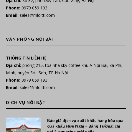
Địa chỉ:
Số 82, phố Duy Tân, Cầu Giấy, Hà Nội
Phone:
0979 059 193
Email:
sales@mlc-ttl.com
VĂN PHÒNG NỘI BÀI
THÔNG TIN LIÊN HỆ
Địa chỉ:
phòng 215, tòa nhà sky coffee khu A Nội Bài, xã Phú
Minh, huyện Sóc Sơn, TP Hà Nội
Phone:
0979 059 193
Email:
sales@mlc-ttl.com
DỊCH VỤ NỔI BẬT
Báo giá dịch vụ xuất khẩu hàng hóa qua
cửa khẩu Hữu Nghị – Bằng Tường: chi
phí & quy trình mới nhất