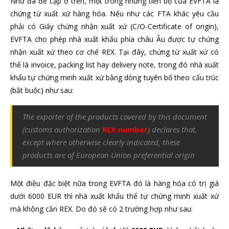
Như đã đề cập ở trên, một trong những tiến bộ của EVFTA là
chứng từ xuất xứ hàng hóa. Nếu như các FTA khác yêu cầu
phải có Giấy chứng nhận xuất xứ (C/O-Certificate of origin),
EVFTA cho phép nhà xuất khẩu phía châu Âu được tự chứng
nhận xuất xứ theo cơ chế REX. Tại đây, chứng từ xuất xứ có
thể là invoice, packing list hay delivery note, trong đó nhà xuất
khẩu tự chứng minh xuất xứ bằng dòng tuyên bố theo cấu trúc
(bắt buộc) như sau:
The exporter of the products covered by this document
(customs authorization
REX number
) declares that,
except where otherwise clearly indicated, these
products are of European Union preferential origin
Một điều đặc biệt nữa trong EVFTA đó là hàng hóa có trị giá
dưới 6000 EUR thì nhà xuất khẩu thể tự chứng minh xuất xứ
mà không cần REX. Do đó sẽ có 2 trường hợp như sau: