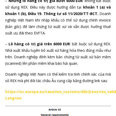
–
Những lô hàng có trị giá dưới 6000 EUR
: không bắt buộc
sử dụng REX. Điều này được hướng dẫn tại
khoản 1 (a) và
khoản 1 (b), Điều 19. Thông tư số 11/2020/TT-BCT.
Doanh
nghiệp Việt Nam khi nhập khẩu có thể sử dụng chính invoice
(bản gốc) để làm chứng từ xuất xứ và vẫn được hưởng thuế
suất ưu đãi theo EVFTA.
–
Lô hàng có trị giá trên 6000 EUR
: bắt buộc sử dụng REX.
Nhà xuất khẩu tuyên bố xuất xứ hàng hóa theo đúng mẫu như
trên. Doanh nghiệp đính kèm bản chứng từ xuất xứ bản mềm
(scanned) lên phần mềm khai báo hải quan.
Doanh nghiệp Việt Nam có thể kiểm tra tính chính xác của mã
số REX mà phí đối tác châu Âu cung cấp bằng đường link sau:
https://ec.europa.eu/taxation_customs/dds2/eos/rex_valid
Lang=en