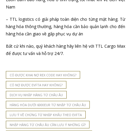
Nam
– TTL logistics có giải pháp toàn diện cho từng mặt hàng. Từ
hàng hóa thông thường, hàng hóa cần bảo quản lạnh cho đến
hàng hóa cần giao về gấp phục vụ dự án
Bất cứ khi nào, quý khách hàng hãy liên hệ với TTL Cargo Max
để được tư vấn và hỗ trợ 24/7.
CÓ ĐƯỢC KHAI NỢ REX CODE HAY KHÔNG?
CÓ NỢ ĐƯỢC EVFTA HAY KHÔNG?
DỊCH VỤ NHẬP HÀNG TỪ CHÂU ÂU
HÀNG HÓA DƯỚI 6000EUR TỪ NHẬP TỪ CHÂU ÂU
LƯU Ý VỀ CHỨNG TỪ NHẬP KHẨU THEO EVFTA
NHẬP HÀNG TỪ CHÂU ÂU CẦN LƯU Ý NHỮNG GÌ?