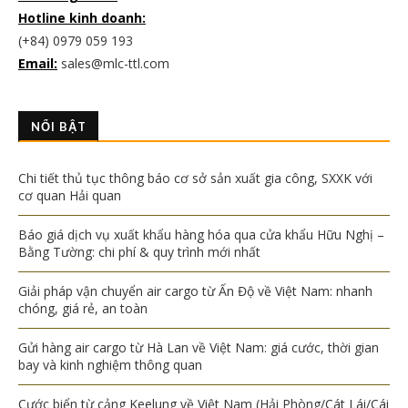
Hotline kinh doanh:
(+84) 0979 059 193
Email:
sales@mlc-ttl.com
NỔI BẬT
Chi tiết thủ tục thông báo cơ sở sản xuất gia công, SXXK với
cơ quan Hải quan
Báo giá dịch vụ xuất khẩu hàng hóa qua cửa khẩu Hữu Nghị –
Bằng Tường: chi phí & quy trình mới nhất
Giải pháp vận chuyển air cargo từ Ấn Độ về Việt Nam: nhanh
chóng, giá rẻ, an toàn
Gửi hàng air cargo từ Hà Lan về Việt Nam: giá cước, thời gian
bay và kinh nghiệm thông quan
Cước biển từ cảng Keelung về Việt Nam (Hải Phòng/Cát Lái/Cái