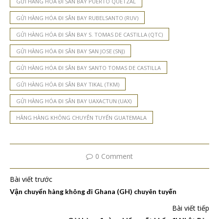
GỬI HÀNG HÓA ĐI SÂN BAY PUERTO QUETZAL
GỬI HÀNG HÓA ĐI SÂN BAY RUBELSANTO (RUV)
GỬI HÀNG HÓA ĐI SÂN BAY S. TOMAS DE CASTILLA (QTC)
GỬI HÀNG HÓA ĐI SÂN BAY SAN JOSE (SNJ)
GỬI HÀNG HÓA ĐI SÂN BAY SANTO TOMAS DE CASTILLA
GỬI HÀNG HÓA ĐI SÂN BAY TIKAL (TKM)
GỬI HÀNG HÓA ĐI SÂN BAY UAXACTUN (UAX)
HÃNG HÀNG KHÔNG CHUYÊN TUYẾN GUATEMALA
0 Comment
Bài viết trước
Vận chuyển hàng không đi Ghana (GH) chuyên tuyến
Bài viết tiếp