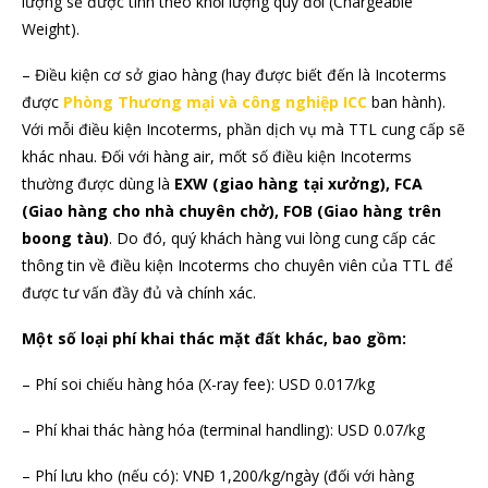
lượng sẽ được tính theo khối lượng quy đổi (Chargeable
Weight).
– Điều kiện cơ sở giao hàng (hay được biết đến là Incoterms
được
Phòng Thương mại và công nghiệp ICC
ban hành).
Với mỗi điều kiện Incoterms, phần dịch vụ mà TTL cung cấp sẽ
khác nhau. Đối với hàng air, mốt số điều kiện Incoterms
thường được dùng là
EXW (giao hàng tại xưởng), FCA
(Giao hàng cho nhà chuyên chở), FOB (Giao hàng trên
boong tàu)
. Do đó, quý khách hàng vui lòng cung cấp các
thông tin về điều kiện Incoterms cho chuyên viên của TTL để
được tư vấn đầy đủ và chính xác.
Một số loại phí khai thác mặt đất khác, bao gồm:
– Phí soi chiếu hàng hóa (X-ray fee): USD 0.017/kg
– Phí khai thác hàng hóa (terminal handling): USD 0.07/kg
– Phí lưu kho (nếu có): VNĐ 1,200/kg/ngày (đối với hàng