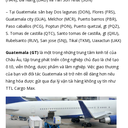
– Tại Guatemala: sân bay Dos lagunas (DON), Flores (FRS),
Guatamala city (GUA), Melchor (MCR), Puerto barrios (PBR),
Paso caballos (PCG), Poptun (PON), Puerto quetzal, gt (PQZ),
S. Tomas de castilla (QTC), Santo tomas de castilla, gt (QXU),
Rubelsanto (RUV), San jose (SNJ), Tikal (TKM), Uaxactun (UAX)
Guatemala (GT)
là một trong những trung tâm kinh tế của
Châu Âu, tập trung phát triển công nghiệp chủ đạo là chế tạo
ô tô, viễn thông, dược phẩm và lâm nghiệp. Việc giao thương
của bạn với đối tác Guatemala sẽ trở nên dễ dàng hơn nếu
hàng hóa được gửi qua đại lý vận tải hàng không uy tín như
TTL Cargo Max.