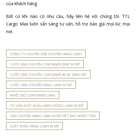
của khách hàng
Bất cứ khi nào có nhu cầu, hãy liên hệ với chúng tôi. TTL
Cargo Max luôn sẵn sàng tư vấn, hỗ trợ báo giá mọi lúc mọi
nơi.
CÔNG TY CHUYÊN VẬN CHUYỂN HÀNG LẠNH
CƯỚC VẬN CHUYỂN CONTAINER 20RF ĐI MỸ
CƯỚC VẬN CHUYỂN CONTAINER 40 RF SANG MỸ
CƯỚC VẬN CHUYỂN HÀNG LẠNH ĐI MỸ
NHIỆT ĐỘ CONTAINER LẠNH
TƯ VẤN XUẤT KHẨU HÀNG ĐÔNG LẠNH ĐI MỸ
VẬN CHUYỂN HÀNG LẠNH ĐI MỸ HẾT BAO NHIÊU TIỀN
XUẤT KHẨU HÀNG LẠNH ĐI MỸ