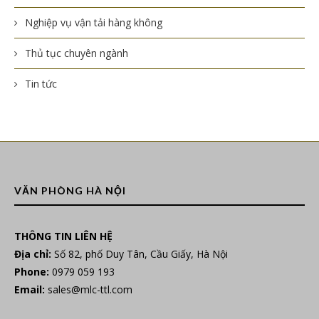
Nghiệp vụ vận tải hàng không
Thủ tục chuyên ngành
Tin tức
VĂN PHÒNG HÀ NỘI
THÔNG TIN LIÊN HỆ
Địa chỉ:
Số 82, phố Duy Tân, Cầu Giấy, Hà Nội
Phone:
0979 059 193
Email:
sales@mlc-ttl.com