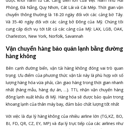
được khởi hành từ các cảng biển lớn của Việt Nam như Hải
Phòng, Đà Nẵng, Quy Nhơn, Cát Lái và Cái Mép. Thời gian vận
chuyển thông thường là 18-20 ngày đối với các cảng bờ Tây.
Và 35-40 ngày đối với các cảng bở Đông của Mỹ. Chúng tôi
cung cấp dịch vụ tới tất cả các cảng của Mỹ: LAX, LGB, OAK,
Charleston, New York, Norfolk, Savannah
Vận chuyển hàng bảo quản lạnh bằng đường
hàng không
Bên cạnh đường biển, vận tải hàng không đóng vai trò quan
trọng. Ưu điểm của phương thức vận tải này là phù hợp với số
lượng hàng hóa vừa phải, cần giao hàng trong thời gian nhanh
nhất (hàng mẫu, hàng dự án, …). TTL nhận vận chuyển hàng
đông lạnh xuất khẩu đi Mỹ. Hàng hóa sẽ được bảo quản trong
khoang lạnh của thân máy bay, đảm bảo chất lượng tốt nhất
Với việc là đại lý hàng không của nhiều airline lớn (TG,KZ, BO,
BI, FD, QR, CZ, EY, MP) và đại lý trực tiếp của các airlines như