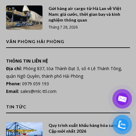
Gửi hàng air cargo từ Hà Lan về Việt
Nam: giá cước, thời gian bay và kinh
nghiệm thông quan
Tháng 7 28, 2026
VĂN PHÒNG HẢI PHÒNG
THÔNG TIN LIÊN HỆ
Địa chỉ:
Phòng 837, tòa Thành Đạt 3, số 4 Lê Thánh Tông,
quận Ngô Quyền, thành phố Hải Phòng
Phone:
0979 059 193
Email:
sales@mlc-ttl.com
TIN TỨC
Quy trình xuất khẩu hàng hóa sang Ai
Cập mới nhất 2026