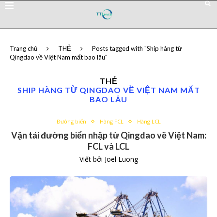
Trang chủ
THẺ
Posts tagged with "Ship hàng từ
Qingdao về Việt Nam mất bao lâu"
THẺ
SHIP HÀNG TỪ QINGDAO VỀ VIỆT NAM MẤT
BAO LÂU
Đường biển
Hàng FCL
Hàng LCL
Vận tải đường biển nhập từ Qingdao về Việt Nam:
FCL và LCL
Viết bởi
Joel Luong