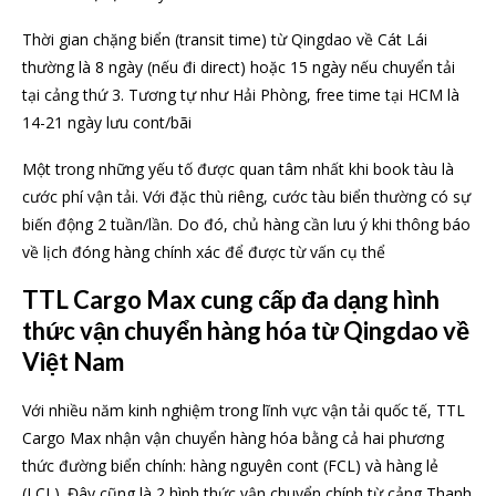
Thời gian chặng biển (transit time) từ Qingdao về Cát Lái
thường là 8 ngày (nếu đi direct) hoặc 15 ngày nếu chuyển tải
tại cảng thứ 3. Tương tự như Hải Phòng, free time tại HCM là
14-21 ngày lưu cont/bãi
Một trong những yếu tố được quan tâm nhất khi book tàu là
cước phí vận tải. Với đặc thù riêng, cước tàu biển thường có sự
biến động 2 tuần/lần. Do đó, chủ hàng cần lưu ý khi thông báo
về lịch đóng hàng chính xác để được từ vấn cụ thể
TTL Cargo Max cung cấp đa dạng hình
thức vận chuyển hàng hóa từ Qingdao về
Việt Nam
Với nhiều năm kinh nghiệm trong lĩnh vực vận tải quốc tế, TTL
Cargo Max nhận vận chuyển hàng hóa bằng cả hai phương
thức đường biển chính: hàng nguyên cont (FCL) và hàng lẻ
(LCL). Đây cũng là 2 hình thức vận chuyển chính từ cảng Thanh