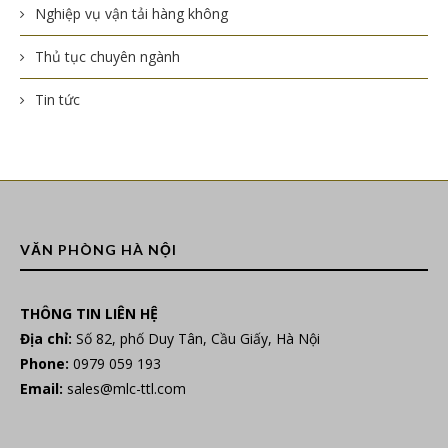
Nghiệp vụ vận tải hàng không
Thủ tục chuyên ngành
Tin tức
VĂN PHÒNG HÀ NỘI
THÔNG TIN LIÊN HỆ
Địa chỉ:
Số 82, phố Duy Tân, Cầu Giấy, Hà Nội
Phone:
0979 059 193
Email:
sales@mlc-ttl.com