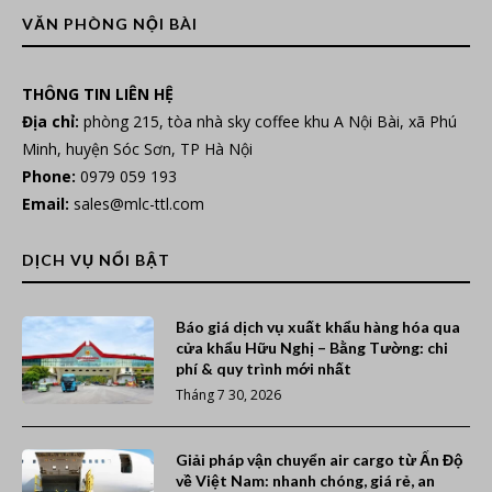
VĂN PHÒNG NỘI BÀI
THÔNG TIN LIÊN HỆ
Địa chỉ:
phòng 215, tòa nhà sky coffee khu A Nội Bài, xã Phú
Minh, huyện Sóc Sơn, TP Hà Nội
Phone:
0979 059 193
Email:
sales@mlc-ttl.com
DỊCH VỤ NỔI BẬT
Báo giá dịch vụ xuất khẩu hàng hóa qua
cửa khẩu Hữu Nghị – Bằng Tường: chi
phí & quy trình mới nhất
Tháng 7 30, 2026
Giải pháp vận chuyển air cargo từ Ấn Độ
về Việt Nam: nhanh chóng, giá rẻ, an