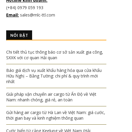
Hotline kinh doanh:
(+84) 0979 059 193
Email:
sales@mlc-ttl.com
NỔI BẬT
Chi tiết thủ tục thông báo cơ sở sản xuất gia công,
SXXK với cơ quan Hải quan
Báo giá dịch vụ xuất khẩu hàng hóa qua cửa khẩu
Hữu Nghị – Bằng Tường: chi phí & quy trình mới
nhất
Giải pháp vận chuyển air cargo từ Ấn Độ về Việt
Nam: nhanh chóng, giá rẻ, an toàn
Gửi hàng air cargo từ Hà Lan về Việt Nam: giá cước,
thời gian bay và kinh nghiệm thông quan
Cước biển từ cảng Keelung về Việt Nam (Hải