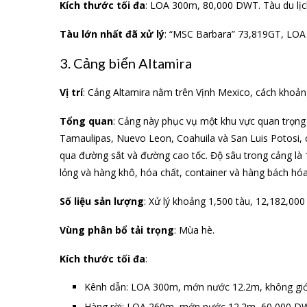
Kích thước tối đa
: LOA 300m, 80,000 DWT. Tàu du lị
Tàu lớn nhất đã xử lý
: “MSC Barbara” 73,819GT, LOA
3. Cảng biển Altamira
Vị trí
: Cảng Altamira nằm trên Vịnh Mexico, cách khoảng
Tổng quan
: Cảng này phục vụ một khu vực quan trọng
Tamaulipas, Nuevo Leon, Coahuila và San Luis Potosi, 
qua đường sắt và đường cao tốc. Độ sâu trong cảng là 1
lỏng và hàng khô, hóa chất, container và hàng bách hóa
Số liệu sản lượng
: Xử lý khoảng 1,500 tàu, 12,182,00
Vùng phân bổ tải trọng
: Mùa hè.
Kích thước tối đa
:
Kênh dẫn: LOA 300m, mớn nước 12.2m, không giới
Hàng rời: LOA 260m, mớn nước 12.2m, 60,000 D