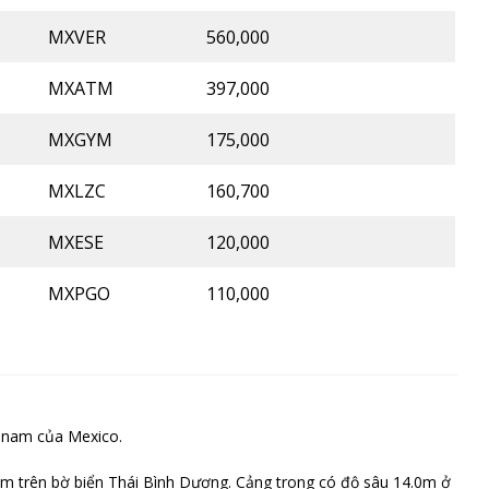
MXVER
560,000
MXATM
397,000
MXGYM
175,000
MXLZC
160,700
MXESE
120,000
MXPGO
110,000
y nam của Mexico.
nằm trên bờ biển Thái Bình Dương. Cảng trong có độ sâu 14.0m ở