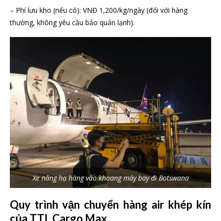
– Phí lưu kho (nếu có): VNĐ 1,200/kg/ngày (đối với hàng
thường, không yêu cầu bảo quản lạnh).
Xe nâng hạ hàng vào khoang máy bay đi Botswana
Quy trình vận chuyển hàng air khép kín
của TTL Cargo Max