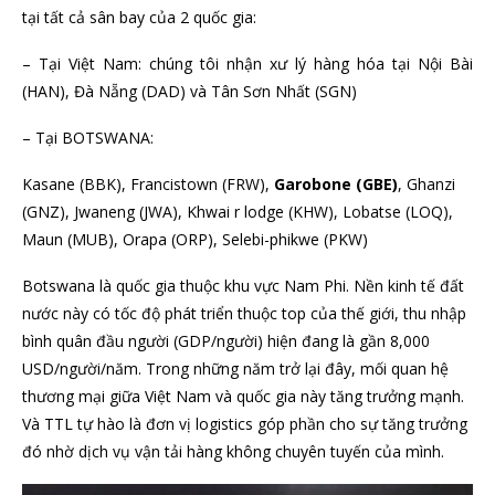
tại tất cả sân bay của 2 quốc gia:
– Tại Việt Nam: chúng tôi nhận xư lý hàng hóa tại Nội Bài
(HAN), Đà Nẵng (DAD) và Tân Sơn Nhất (SGN)
– Tại BOTSWANA:
Kasane (BBK), Francistown (FRW),
Garobone (GBE)
, Ghanzi
(GNZ), Jwaneng (JWA), Khwai r lodge (KHW), Lobatse (LOQ),
Maun (MUB), Orapa (ORP), Selebi-phikwe (PKW)
Botswana là quốc gia thuộc khu vực Nam Phi. Nền kinh tế đất
nước này có tốc độ phát triển thuộc top của thế giới, thu nhập
bình quân đầu người (GDP/người) hiện đang là gần 8,000
USD/người/năm. Trong những năm trở lại đây, mối quan hệ
thương mại giữa Việt Nam và quốc gia này tăng trưởng mạnh.
Và TTL tự hào là đơn vị logistics góp phần cho sự tăng trưởng
đó nhờ dịch vụ vận tải hàng không chuyên tuyến của mình.