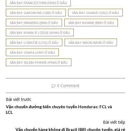
SÂN BAY FRANCISTOWN (FRW) Ở ĐÂU
SÂN BAY GAROBONE (GBE) Ở ĐÂU
SÂN BAY GHANZI (GNZ) Ở ĐÂU
SÂN BAY JWANENG (JWA) Ở ĐÂU
SÂN BAY KASANE (BBK) Ở ĐÂU
SÂN BAY KHWAI R LODGE (KHW) Ở ĐÂU
SÂN BAY LOBATSE (LOQ) Ở ĐÂU
SÂN BAY MAUN (MUB) Ở ĐÂU
SÂN BAY ORAPA (ORP) Ở ĐÂU
SÂN BAY SELEBI-PHIKWE (PKW) Ở ĐÂU
0 Comment
Bài viết trước
Vận chuyển đường biển chuyên tuyến Honduras: FCL và
LCL
Bài viết tiếp
Vận chuyển hàng không đi Brazil (BR) chuyên tuyến, giá rẻ