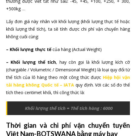
thường được viết tắt như sau: -45, +45, +100, +250, + 300,
+500kg …
Lấy đơn giá này nhân với khối lượng (khối lượng thực tế hoặc
khối lượng thể tích), ta sẽ tính được chi phí vận chuyển hàng
không cuối cùng:
– Khối lượng thực tế
của hàng (Actual Weight)
– Khối lượng thể tích
, hay còn gọi là khối lượng kích cỡ
(chargable / Volumetric / Dimensional Weight) là loại quy đổi từ
thể tích của lô hàng theo một công thức được
Hiệp hội vận
tải hàng không Quốc tế – IATA
quy định. Với các số đo thể
tích theo centimet khối, thì công thức là:
Khối lượng thể tích = Thể tích hàng : 6000
Thời gian và chi phí vận chuyển tuyến
Việt Nam-BOTSWANA bằng máy bay