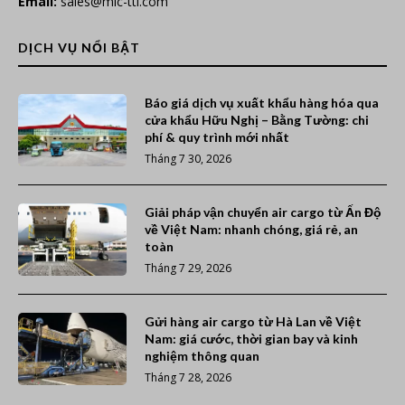
Email:
sales@mlc-ttl.com
DỊCH VỤ NỔI BẬT
Báo giá dịch vụ xuất khẩu hàng hóa qua
cửa khẩu Hữu Nghị – Bằng Tường: chi
phí & quy trình mới nhất
Tháng 7 30, 2026
Giải pháp vận chuyển air cargo từ Ấn Độ
về Việt Nam: nhanh chóng, giá rẻ, an
toàn
Tháng 7 29, 2026
Gửi hàng air cargo từ Hà Lan về Việt
Nam: giá cước, thời gian bay và kinh
nghiệm thông quan
Tháng 7 28, 2026