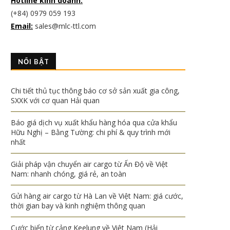
Hotline kinh doanh:
(+84) 0979 059 193
Email:
sales@mlc-ttl.com
NỔI BẬT
Chi tiết thủ tục thông báo cơ sở sản xuất gia công,
SXXK với cơ quan Hải quan
Báo giá dịch vụ xuất khẩu hàng hóa qua cửa khẩu
Hữu Nghị – Bằng Tường: chi phí & quy trình mới
nhất
Giải pháp vận chuyển air cargo từ Ấn Độ về Việt
Nam: nhanh chóng, giá rẻ, an toàn
Gửi hàng air cargo từ Hà Lan về Việt Nam: giá cước,
thời gian bay và kinh nghiệm thông quan
Cước biển từ cảng Keelung về Việt Nam (Hải