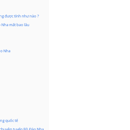
ng được tính như nào ?
o Nha mất bao lâu
ào Nha
ng quốc tế
 chuyên tuyến Bồ Đào Nha