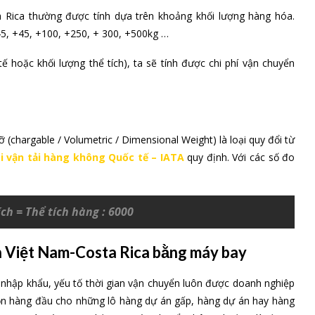
 Rica thường được tính dựa trên khoảng khối lượng hàng hóa.
45, +45, +100, +250, + 300, +500kg …
ế hoặc khối lượng thể tích), ta sẽ tính được chi phí vận chuyển
cỡ (chargable / Volumetric / Dimensional Weight) là loại quy đổi từ
i vận tải hàng không Quốc tế – IATA
quy định. Với các số đo
ích = Thể tích hàng : 6000
ến Việt Nam-Costa Rica bằng máy bay
nhập khẩu, yếu tố thời gian vận chuyển luôn được doanh nghiệp
họn hàng đầu cho những lô hàng dự án gấp, hàng dự án hay hàng