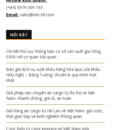
Hotline kinh doanh:
(+84) 0979 059 193
Email:
sales@mlc-ttl.com
NỔI BẬT
Chi tiết thủ tục thông báo cơ sở sản xuất gia công,
SXXK với cơ quan Hải quan
Báo giá dịch vụ xuất khẩu hàng hóa qua cửa khẩu
Hữu Nghị – Bằng Tường: chi phí & quy trình mới
nhất
Giải pháp vận chuyển air cargo từ Ấn Độ về Việt
Nam: nhanh chóng, giá rẻ, an toàn
Gửi hàng air cargo từ Hà Lan về Việt Nam: giá cước,
thời gian bay và kinh nghiệm thông quan
Cước biển từ cảng Keelung về Việt Nam (Hải