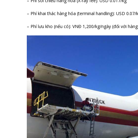
– Phí soi chiếu hàng hóa (X-ray fee): USD 0.017/kg
– Phí khai thác hàng hóa (terminal handling): USD 0.07/
– Phí lưu kho (nếu có): VNĐ 1,200/kg/ngày (đối với hàn