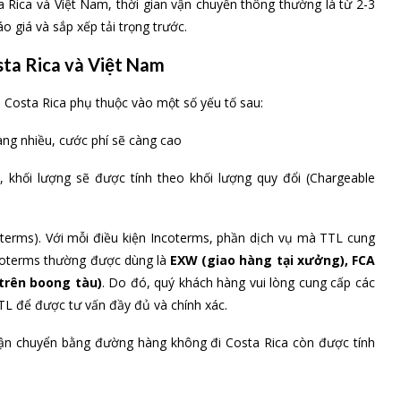
a Rica và Việt Nam, thời gian vận chuyển thông thường là từ 2-3
 giá và sắp xếp tải trọng trước.
sta Rica và Việt Nam
 Costa Rica phụ thuộc vào một số yếu tố sau:
àng nhiều, cước phí sẽ càng cao
 khối lượng sẽ được tính theo khối lượng quy đổi (Chargeable
oterms). Với mỗi điều kiện Incoterms, phần dịch vụ mà TTL cung
Incoterms thường được dùng là
EXW (giao hàng tại xưởng), FCA
trên boong tàu)
. Do đó, quý khách hàng vui lòng cung cấp các
TL để được tư vấn đầy đủ và chính xác.
vận chuyển bằng đường hàng không đi Costa Rica còn được tính