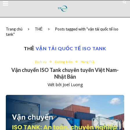
Trang chủ
THẺ
Posts tagged with "vận tải quốc tế iso
tank"
THẺ
VẬN TẢI QUỐC TẾ ISO TANK
Dịch vụ
Đường biển
Hàng FCL
Vận chuyển ISO Tank chuyên tuyến Việt Nam-
Nhật Bản
Viết bởi
Joel Luong