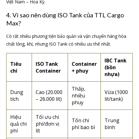
Việt Nam – Hoa Kỳ.
4. Vì sao nên dùng ISO Tank của TTL Cargo
Max?
Có rất nhiều phương tiện bảo quản và vận chuyển hàng hóa
chất lỏng, khí, nhưng ISO Tank có nhiều ưu thế nhất.
IBC Tank
Tiêu
ISO Tank
Container
(bồn
chí
Container
+ phuy
nhựa)
Thấp,
Dung
Cao (20.000
Vừa (1000
nhiều
tích
– 26.000 lít)
lít/tank)
phuy
Hiệu
Tối ưu chi
Tốn chi
Trung
quả chi
phí/đơn vị
phí bao bì
bình
phí
lít