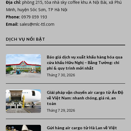
Địa chỉ:
phòng 215, tòa nhà sky coffee khu A Nội Bài, xã Phú
Minh, huyện Sóc Sơn, TP Hà Nội
Phone:
0979 059 193
Email:
sales@mlc-ttl.com
DỊCH VỤ NỔI BẬT
Báo giá dịch vụ xuất khẩu hàng hóa qua
cửa khẩu Hữu Nghị – Bằng Tường: chi
phí & quy trình mới nhất
Tháng 7 30, 2026
Giải pháp vận chuyển air cargo từ Ấn Độ
về Việt Nam: nhanh chóng, giá rẻ, an
toàn
Tháng 7 29, 2026
Gửi hàng air cargo từ Hà Lan về Việt