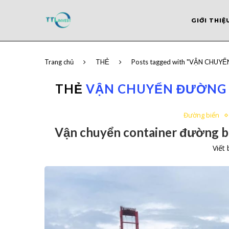
GIỚI THIỆ
Trang chủ
THẺ
Posts tagged with "VẬN CHUY
THẺ
VẬN CHUYỂN ĐƯỜNG B
Đường biển
Vận chuyển container đường biể
Viết