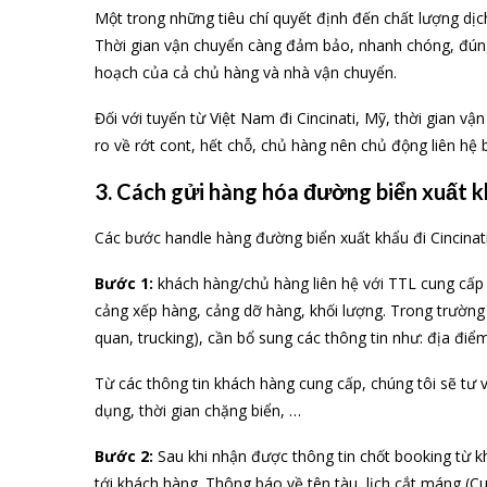
Một trong những tiêu chí quyết định đến chất lượng dịch 
Thời gian vận chuyển càng đảm bảo, nhanh chóng, đúng 
hoạch của cả chủ hàng và nhà vận chuyển.
Đối với tuyến từ Việt Nam đi Cincinati, Mỹ, thời gian v
ro về rớt cont, hết chỗ, chủ hàng nên chủ động liên hệ
3. Cách gửi hàng hóa đường biển xuất kh
Các bước handle hàng đường biển xuất khẩu đi Cincina
Bước 1:
khách hàng/chủ hàng liên hệ với TTL cung cấp 
cảng xếp hàng, cảng dỡ hàng, khối lượng. Trong trường
quan, trucking), cần bổ sung các thông tin như: địa điể
Từ các thông tin khách hàng cung cấp, chúng tôi sẽ tư 
dụng, thời gian chặng biển, …
Bước 2:
Sau khi nhận được thông tin chốt booking từ 
tới khách hàng. Thông báo về tên tàu, lịch cắt máng (Cut 