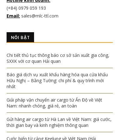
Hotline kinh doanh:
(+84) 0979 059 193
Email:
sales@mlc-ttl.com
NỔI BẬT
Chi tiết thủ tục thông báo cơ sở sản xuất gia công,
SXXK với cơ quan Hải quan
Báo giá dịch vụ xuất khẩu hàng hóa qua cửa khẩu
Hữu Nghị – Bằng Tường: chi phí & quy trình mới
nhất
Giải pháp vận chuyển air cargo từ Ấn Độ về Việt
Nam: nhanh chóng, giá rẻ, an toàn
Gửi hàng air cargo từ Hà Lan về Việt Nam: giá cước,
thời gian bay và kinh nghiệm thông quan
Cước biển từ cảng Keelung về Việt Nam (Hải