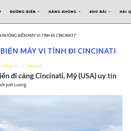
U
ĐƯỜNG BIỂN
HÀNG KHÔNG
KHO BÃI
HẢI 
ỂN ĐƯỜNG BIỂN MÁY VI TÍNH ĐI CINCINATI"
IỂN MÁY VI TÍNH ĐI CINCINATI
Hàng FCL
Hàng LCL
n đi cảng Cincinati, Mỹ (USA) uy tín
 bởi
Joel Luong