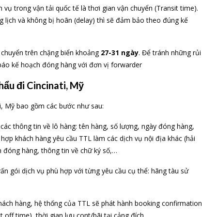
vụ trong vận tải quốc tế là thơi gian vận chuyển (Transit time).
lịch và không bị hoãn (delay) thì sẽ đảm bảo theo đúng kế
ận chuyển trên chặng biển khoảng
27-31 ngày
. Để tránh những rủi
 báo kế hoạch đóng hàng với đơn vị forwarder
ẩu đi Cincinati, Mỹ
ti, Mỹ bao gồm các bước như sau:
các thông tin về lô hàng: tên hàng, số lượng, ngày đóng hàng,
 hợp khách hàng yêu cầu TTL làm các dịch vụ nội địa khác (hải
m đóng hàng, thông tin về chữ ký số,…
vấn gói dịch vụ phù hợp với từng yêu cầu cụ thể: hãng tàu sử
khách hàng, hệ thống của TTL sẽ phát hành booking confirmation
off time), thời gian lưu cont/bãi tại cảng đích, …