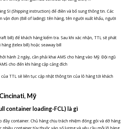
 SI (Shipping instruction) để điền và bổ sung thông tin. Các
ên vận đơn (Bill of lading): tên hàng, tên người xuất khẩu, người
ft bill) để khách hàng kiểm tra. Sau khi xác nhận, TTL sẽ phát
 hàng (telex bill) hoặc seaway bill
 khởi hành 2 ngày, cần phải khai AMS cho hàng vào Mỹ. Đội ngũ
g AMS cho đến khi hàng cập cảng đích
ủa TTL sẽ liên tục cập nhật thông tin của lô hàng tới khách
Cincinati, Mỹ
ll container loading-FCL) là gì
p đầy container. Chủ hàng chịu trách nhiệm đóng gói và dỡ hàng
 nhiều container tùy thuộc vào số lượng và yêu cầu mỗi lô hàng.