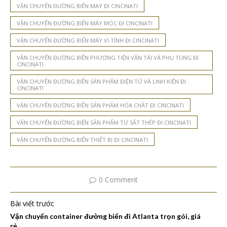
VẬN CHUYỂN ĐƯỜNG BIỂN MAY ĐI CINCINATI
VẬN CHUYỂN ĐƯỜNG BIỂN MÁY MÓC ĐI CINCINATI
VẬN CHUYỂN ĐƯỜNG BIỂN MÁY VI TÍNH ĐI CINCINATI
VẬN CHUYỂN ĐƯỜNG BIỂN PHƯƠNG TIỆN VẬN TẢI VÀ PHỤ TÙNG ĐI
CINCINATI
VẬN CHUYỂN ĐƯỜNG BIỂN SẢN PHẨM ĐIỆN TỬ VÀ LINH KIỆN ĐI
CINCINATI
VẬN CHUYỂN ĐƯỜNG BIỂN SẢN PHẨM HÓA CHẤT ĐI CINCINATI
VẬN CHUYỂN ĐƯỜNG BIỂN SẢN PHẨM TỪ SẮT THÉP ĐI CINCINATI
VẬN CHUYỂN ĐƯỜNG BIỂN THIẾT BỊ ĐI CINCINATI
0 Comment
Bài viết trước
Vận chuyển container đường biển đi Atlanta trọn gói, giá
rẻ