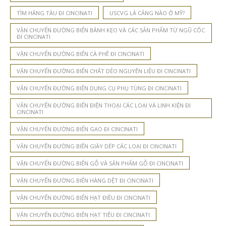
TÌM HÃNG TÀU ĐI CINCINATI
USCVG LÀ CẢNG NÀO Ở MỸ?
VẬN CHUYỂN ĐƯỜNG BIỂN BÁNH KẸO VÀ CÁC SẢN PHẨM TỪ NGŨ CỐC
ĐI CINCINATI
VẬN CHUYỂN ĐƯỜNG BIỂN CÀ PHÊ ĐI CINCINATI
VẬN CHUYỂN ĐƯỜNG BIỂN CHẤT DẺO NGUYÊN LIỆU ĐI CINCINATI
VẬN CHUYỂN ĐƯỜNG BIỂN DỤNG CỤ PHỤ TÙNG ĐI CINCINATI
VẬN CHUYỂN ĐƯỜNG BIỂN ĐIỆN THOẠI CÁC LOẠI VÀ LINH KIỆN ĐI
CINCINATI
VẬN CHUYỂN ĐƯỜNG BIỂN GẠO ĐI CINCINATI
VẬN CHUYỂN ĐƯỜNG BIỂN GIÀY DÉP CÁC LOẠI ĐI CINCINATI
VẬN CHUYỂN ĐƯỜNG BIỂN GỖ VÀ SẢN PHẨM GỖ ĐI CINCINATI
VẬN CHUYỂN ĐƯỜNG BIỂN HÀNG DỆT ĐI CINCINATI
VẬN CHUYỂN ĐƯỜNG BIỂN HẠT ĐIỀU ĐI CINCINATI
VẬN CHUYỂN ĐƯỜNG BIỂN HẠT TIÊU ĐI CINCINATI