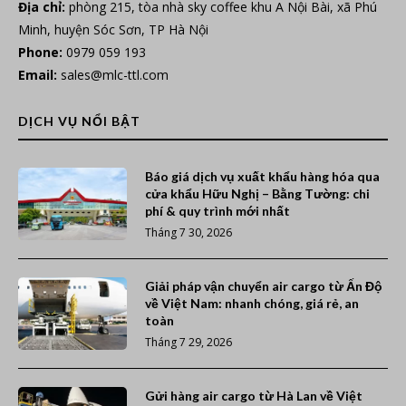
Địa chỉ:
phòng 215, tòa nhà sky coffee khu A Nội Bài, xã Phú
Minh, huyện Sóc Sơn, TP Hà Nội
Phone:
0979 059 193
Email:
sales@mlc-ttl.com
DỊCH VỤ NỔI BẬT
Báo giá dịch vụ xuất khẩu hàng hóa qua
cửa khẩu Hữu Nghị – Bằng Tường: chi
phí & quy trình mới nhất
Tháng 7 30, 2026
Giải pháp vận chuyển air cargo từ Ấn Độ
về Việt Nam: nhanh chóng, giá rẻ, an
toàn
Tháng 7 29, 2026
Gửi hàng air cargo từ Hà Lan về Việt