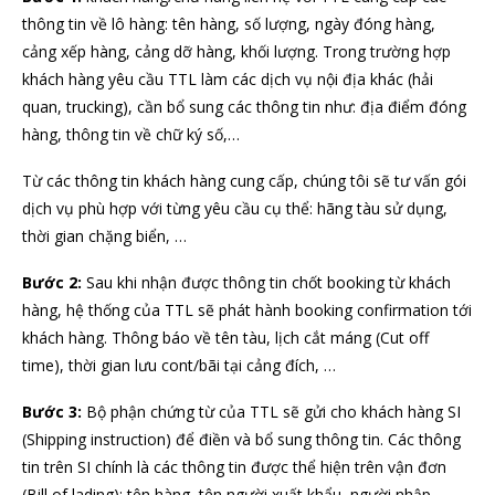
thông tin về lô hàng: tên hàng, số lượng, ngày đóng hàng,
cảng xếp hàng, cảng dỡ hàng, khối lượng. Trong trường hợp
khách hàng yêu cầu TTL làm các dịch vụ nội địa khác (hải
quan, trucking), cần bổ sung các thông tin như: địa điểm đóng
hàng, thông tin về chữ ký số,…
Từ các thông tin khách hàng cung cấp, chúng tôi sẽ tư vấn gói
dịch vụ phù hợp với từng yêu cầu cụ thể: hãng tàu sử dụng,
thời gian chặng biển, …
Bước 2:
Sau khi nhận được thông tin chốt booking từ khách
hàng, hệ thống của TTL sẽ phát hành booking confirmation tới
khách hàng. Thông báo về tên tàu, lịch cắt máng (Cut off
time), thời gian lưu cont/bãi tại cảng đích, …
Bước 3:
Bộ phận chứng từ của TTL sẽ gửi cho khách hàng SI
(Shipping instruction) để điền và bổ sung thông tin. Các thông
tin trên SI chính là các thông tin được thể hiện trên vận đơn
(Bill of lading): tên hàng, tên người xuất khẩu, người nhập