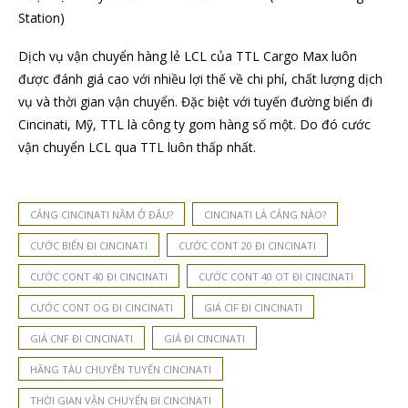
Station)
Dịch vụ vận chuyển hàng lẻ LCL của TTL Cargo Max luôn
được đánh giá cao với nhiều lợi thế về chi phí, chất lượng dịch
vụ và thời gian vận chuyển. Đặc biệt với tuyến đường biển đi
Cincinati, Mỹ, TTL là công ty gom hàng số một. Do đó cước
vận chuyển LCL qua TTL luôn thấp nhất.
CẢNG CINCINATI NẰM Ở ĐÂU?
CINCINATI LÀ CẢNG NÀO?
CƯỚC BIỂN ĐI CINCINATI
CƯỚC CONT 20 ĐI CINCINATI
CƯỚC CONT 40 ĐI CINCINATI
CƯỚC CONT 40 OT ĐI CINCINATI
CƯỚC CONT OG ĐI CINCINATI
GIÁ CIF ĐI CINCINATI
GIÁ CNF ĐI CINCINATI
GIÁ ĐI CINCINATI
HÃNG TÀU CHUYÊN TUYẾN CINCINATI
THỜI GIAN VẬN CHUYỂN ĐI CINCINATI