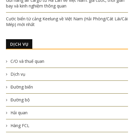
Gửi hàng air cargo từ Hà Lan về Việt Nam: giá cước, thời gian
bay và kinh nghiệm thông quan
Cước biển từ cảng Keelung về Việt Nam (Hải Phòng/Cát Lái/Cái
Mép) mới nhất
DỊCH VỤ
C/O và thuế quan
Dịch vụ
Đường biển
Đường bộ
Hải quan
Hàng FCL