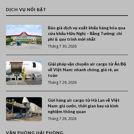
DỊCH VỤ NỔI BẬT
Báo giá dịch vụ xuất khẩu hàng hóa qua
cửa khẩu Hữu Nghị – Bằng Tường: chi
phí & quy trình mới nhất
Tháng 7 30, 2026
Giải pháp vận chuyển air cargo từ Ấn Độ
về Việt Nam: nhanh chóng, giá rẻ, an
toàn
Tháng 7 29, 2026
Gửi hàng air cargo từ Hà Lan về Việt
Nam: giá cước, thời gian bay và kinh
nghiệm thông quan
Tháng 7 28, 2026
VĂN PHÒNG HẢI PHÒNG