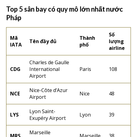
Top 5 sân bay có quy mô lớn nhất nước
Pháp
Số
Mã
Thành
Tên đầy đủ
lượng
IATA
phố
airline
Charles de Gaulle
CDG
International
Paris
108
Airport
Nice-Côte d’Azur
NCE
Nice
48
Airport
Lyon Saint-
LYS
Lyon
39
Exupéry Airport
Marseille
MRS
Marseille
38