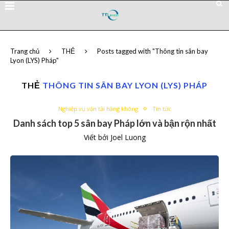
Trang chủ
THẺ
Posts tagged with "Thông tin sân bay
Lyon (LYS) Pháp"
THẺ
THÔNG TIN SÂN BAY LYON (LYS) PHÁP
Nghiệp vụ vận tải hàng không
Tin tức
Danh sách top 5 sân bay Pháp lớn và bận rộn nhất
Viết bởi
Joel Luong