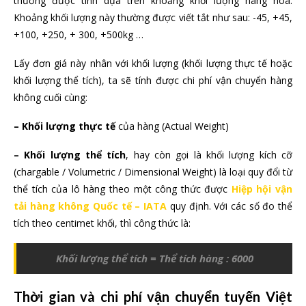
thường được tính dựa trên khoảng khối lượng hàng hóa.
Khoảng khối lượng này thường được viết tắt như sau: -45, +45,
+100, +250, + 300, +500kg …
Lấy đơn giá này nhân với khối lượng (khối lượng thực tế hoặc
khối lượng thể tích), ta sẽ tính được chi phí vận chuyển hàng
không cuối cùng:
– Khối lượng thực tế
của hàng (Actual Weight)
– Khối lượng thể tích
, hay còn gọi là khối lượng kích cỡ
(chargable / Volumetric / Dimensional Weight) là loại quy đổi từ
thể tích của lô hàng theo một công thức được
Hiệp hội vận
tải hàng không Quốc tế – IATA
quy định. Với các số đo thể
tích theo centimet khối, thì công thức là:
Khối lượng thể tích = Thể tích hàng : 6000
Thời gian và chi phí vận chuyển tuyến Việt