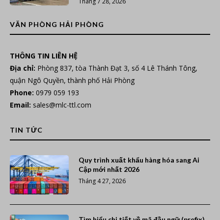
Tháng 7 28, 2026
VĂN PHÒNG HẢI PHÒNG
THÔNG TIN LIÊN HỆ
Địa chỉ:
Phòng 837, tòa Thành Đạt 3, số 4 Lê Thánh Tông,
quận Ngô Quyền, thành phố Hải Phòng
Phone:
0979 059 193
Email:
sales@mlc-ttl.com
TIN TỨC
Quy trình xuất khẩu hàng hóa sang Ai
Cập mới nhất 2026
Tháng 4 27, 2026
Tìm hiểu chi tiết về mã đầu ngữ (prefix)