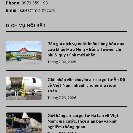
Phone:
0979 059 193
Email:
sales@mlc-ttl.com
DỊCH VỤ NỔI BẬT
Báo giá dịch vụ xuất khẩu hàng hóa qua
cửa khẩu Hữu Nghị – Bằng Tường: chi
phí & quy trình mới nhất
Tháng 7 30, 2026
Giải pháp vận chuyển air cargo từ Ấn Độ
về Việt Nam: nhanh chóng, giá rẻ, an
toàn
Tháng 7 29, 2026
Gửi hàng air cargo từ Hà Lan về Việt
Nam: giá cước, thời gian bay và kinh
nghiệm thông quan