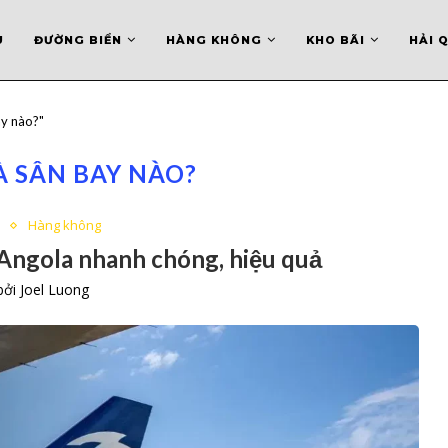
U
ĐƯỜNG BIỂN
HÀNG KHÔNG
KHO BÃI
HẢI 
ay nào?"
À SÂN BAY NÀO?
ụ
Hàng không
 Angola nhanh chóng, hiệu quả
 bởi
Joel Luong