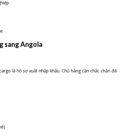
ghiệp
ỏe
ng sang Angola
 cargo là hồ sơ xuất nhập khẩu. Chủ hàng cần chắc chắn đã
hể)