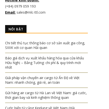
Hotline kinh doanh:
(+84) 0979 059 193
Email:
sales@mlc-ttl.com
NỔI BẬT
Chi tiết thủ tục thông báo cơ sở sản xuất gia công,
SXXK với cơ quan Hải quan
Báo giá dịch vụ xuất khẩu hàng hóa qua cửa khẩu
Hữu Nghị – Bằng Tường: chi phí & quy trình mới
nhất
Giải pháp vận chuyển air cargo từ Ấn Độ về Việt
Nam: nhanh chóng, giá rẻ, an toàn
Gửi hàng air cargo từ Hà Lan về Việt Nam: giá cước,
thời gian bay và kinh nghiệm thông quan
Cước biển từ cảng Keelung về Việt Nam (Hải