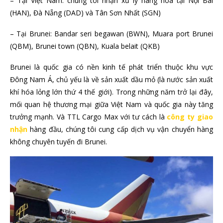
– Tại Việt Nam: chúng tôi nhận xư lý hàng hóa tại Nội Bài
(HAN), Đà Nẵng (DAD) và Tân Sơn Nhất (SGN)
– Tại Brunei: Bandar seri begawan (BWN), Muara port Brunei
(QBM), Brunei town (QBN), Kuala belait (QKB)
Brunei là quốc gia có nền kinh tế phát triển thuộc khu vực
Đông Nam Á, chủ yếu là về sản xuất dầu mỏ (là nước sản xuất
khí hóa lỏng lớn thứ 4 thế giới). Trong những năm trở lại đây,
mối quan hệ thương mại giữa Việt Nam và quốc gia này tăng
trưởng mạnh. Và TTL Cargo Max với tư cách là
công ty giao
nhận
hàng đầu, chúng tôi cung cấp dịch vụ vận chuyển hàng
không chuyên tuyến đi Brunei.