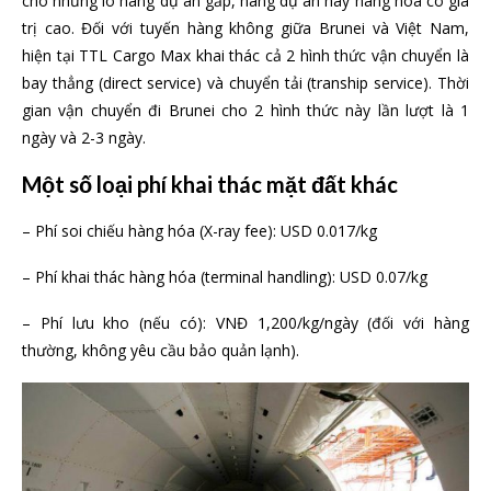
cho những lô hàng dự án gấp, hàng dự án hay hàng hóa có giá
trị cao. Đối với tuyến hàng không giữa Brunei và Việt Nam,
hiện tại TTL Cargo Max khai thác cả 2 hình thức vận chuyển là
bay thẳng (direct service) và chuyển tải (tranship service). Thời
gian vận chuyển đi Brunei cho 2 hình thức này lần lượt là 1
ngày và 2-3 ngày.
Một số loại phí khai thác mặt đất khác
– Phí soi chiếu hàng hóa (X-ray fee): USD 0.017/kg
– Phí khai thác hàng hóa (terminal handling): USD 0.07/kg
– Phí lưu kho (nếu có): VNĐ 1,200/kg/ngày (đối với hàng
thường, không yêu cầu bảo quản lạnh).