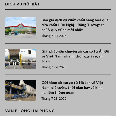
DỊCH VỤ NỔI BẬT
Báo giá dịch vụ xuất khẩu hàng hóa qua
cửa khẩu Hữu Nghị – Bằng Tường: chi
phí & quy trình mới nhất
Tháng 7 30, 2026
Giải pháp vận chuyển air cargo từ Ấn Độ
về Việt Nam: nhanh chóng, giá rẻ, an
toàn
Tháng 7 29, 2026
Gửi hàng air cargo từ Hà Lan về Việt
Nam: giá cước, thời gian bay và kinh
nghiệm thông quan
Tháng 7 28, 2026
VĂN PHÒNG HẢI PHÒNG