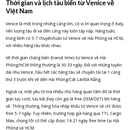
Thời gian và lịch tàu biển từ Venice về
Việt Nam
Venice là một trong những cảng lớn, có vị trí quan trọng ở Italy,
nên lượng tàu đi và đến cảng này luôn tấp nập. Hàng tuần,
trung bình có 5-7 chuyến/tuần từ Venice về Hải Phòng và HCM,
với nhiều hãng tàu khác nhau.
Về thời gian chặng biển (transit time) từ Venice về Hải
Phòng/HCM thông thường là 30-33 ngày. Đối với những tuyến
dài như Venice, hầu hết các hãng tàu sẽ chuyển tải tai 1 cảng
thứ 3 trước khi về đến Hải Phòng/Cát Lái/Đà Nẵng.
Ngoài ra, một yếu tố mà nhiều chủ hàng quan tâm đó là thời
gian lưu cont, lưu bãi (hay còn gọi là free DEM/DET) khi hàng
về. Thông thường, hàng hóa nhập khẩu từ Venice sẽ chỉ được
free 5-7 ngày. Tuy nhiên, trường hợp gửi hàng qua TTL Cargo
Max, chúng tôi có thể cấp được 14-21 ngày free time tại Hải
Phòng và HCM.