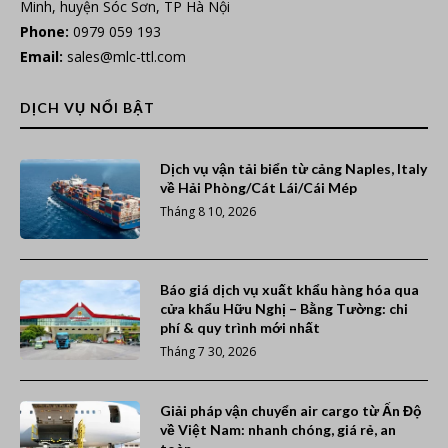
Minh, huyện Sóc Sơn, TP Hà Nội
Phone:
0979 059 193
Email:
sales@mlc-ttl.com
DỊCH VỤ NỔI BẬT
Dịch vụ vận tải biển từ cảng Naples, Italy
về Hải Phòng/Cát Lái/Cái Mép
Tháng 8 10, 2026
Báo giá dịch vụ xuất khẩu hàng hóa qua
cửa khẩu Hữu Nghị – Bằng Tường: chi
phí & quy trình mới nhất
Tháng 7 30, 2026
Giải pháp vận chuyển air cargo từ Ấn Độ
về Việt Nam: nhanh chóng, giá rẻ, an