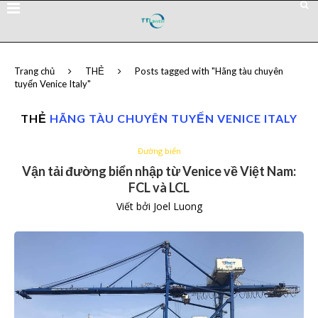
Trang chủ
THẺ
Posts tagged with "Hãng tàu chuyên
tuyến Venice Italy"
THẺ
HÃNG TÀU CHUYÊN TUYẾN VENICE ITALY
Đường biển
Vận tải đường biển nhập từ Venice về Việt Nam:
FCL và LCL
Viết bởi
Joel Luong