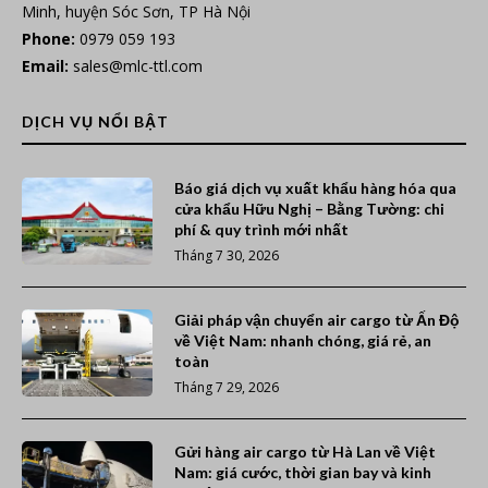
Minh, huyện Sóc Sơn, TP Hà Nội
Phone:
0979 059 193
Email:
sales@mlc-ttl.com
DỊCH VỤ NỔI BẬT
Báo giá dịch vụ xuất khẩu hàng hóa qua
cửa khẩu Hữu Nghị – Bằng Tường: chi
phí & quy trình mới nhất
Tháng 7 30, 2026
Giải pháp vận chuyển air cargo từ Ấn Độ
về Việt Nam: nhanh chóng, giá rẻ, an
toàn
Tháng 7 29, 2026
Gửi hàng air cargo từ Hà Lan về Việt
Nam: giá cước, thời gian bay và kinh