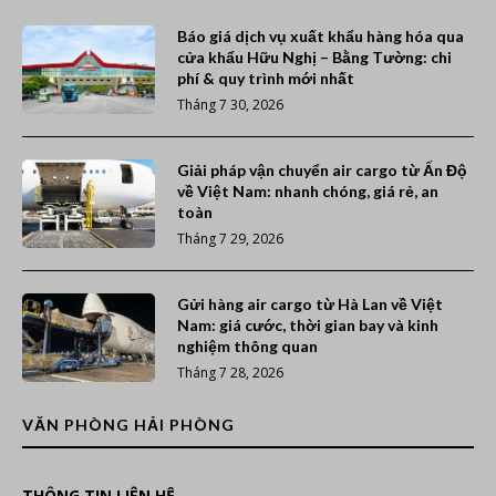
Báo giá dịch vụ xuất khẩu hàng hóa qua
cửa khẩu Hữu Nghị – Bằng Tường: chi
phí & quy trình mới nhất
Tháng 7 30, 2026
Giải pháp vận chuyển air cargo từ Ấn Độ
về Việt Nam: nhanh chóng, giá rẻ, an
toàn
Tháng 7 29, 2026
Gửi hàng air cargo từ Hà Lan về Việt
Nam: giá cước, thời gian bay và kinh
nghiệm thông quan
Tháng 7 28, 2026
VĂN PHÒNG HẢI PHÒNG
THÔNG TIN LIÊN HỆ