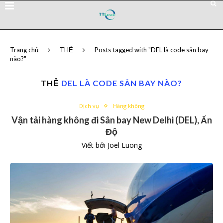
Trang chủ
THẺ
Posts tagged with "DEL là code sân bay
nào?"
THẺ
DEL LÀ CODE SÂN BAY NÀO?
Dịch vụ
Hàng không
Vận tải hàng không đi Sân bay New Delhi (DEL), Ấn
Độ
Viết bởi
Joel Luong