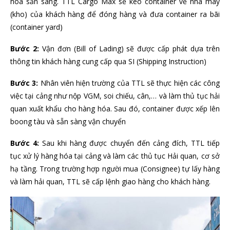
hóa sẵn sàng. TTL Cargo Max sẽ kéo container về nhà máy
(kho) của khách hàng để đóng hàng và đưa container ra bãi
(container yard)
Bước 2:
Vận đơn (Bill of Lading) sẽ được cấp phát dựa trên
thông tin khách hàng cung cấp qua SI (Shipping Instruction)
Bước 3:
Nhân viên hiện trường của TTL sẽ thực hiện các công
việc tại cảng như nộp VGM, soi chiếu, cân,… và làm thủ tục hải
quan xuất khẩu cho hàng hóa. Sau đó, container được xếp lên
boong tàu và sẵn sàng vận chuyển
Bước 4:
Sau khi hàng được chuyển đến cảng đích, TTL tiếp
tục xử lý hàng hóa tại cảng và làm các thủ tục Hải quan, cơ sở
hạ tầng. Trong trường hợp người mua (Consignee) tự lấy hàng
và làm hải quan, TTL sẽ cấp lệnh giao hàng cho khách hàng.