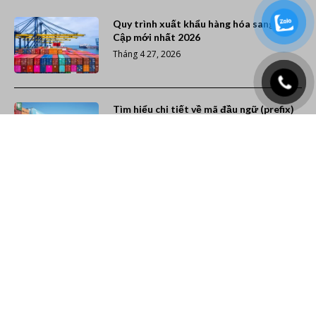
Quy trình xuất khẩu hàng hóa sang Ai
Cập mới nhất 2026
Tháng 4 27, 2026
Tìm hiểu chi tiết về mã đầu ngữ (prefix)
các hãng tàu trên thế giới
Tháng 12 7, 2025
Xếp hạng 20 hãng tàu container lớn nhất
thế giới (Cập nhật năm 2026)
Tháng 11 26, 2025
Giao nhận vận tải giá rẻ -
TTL logistics