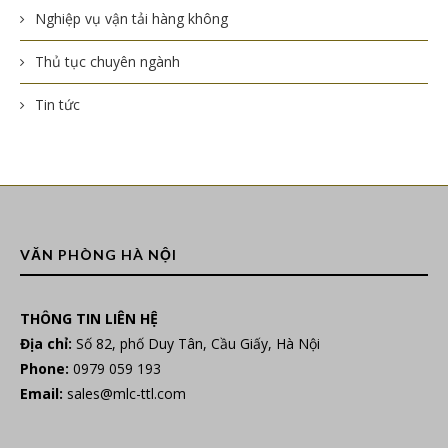
Nghiệp vụ vận tải hàng không
Thủ tục chuyên ngành
Tin tức
VĂN PHÒNG HÀ NỘI
THÔNG TIN LIÊN HỆ
Địa chỉ:
Số 82, phố Duy Tân, Cầu Giấy, Hà Nội
Phone:
0979 059 193
Email:
sales@mlc-ttl.com