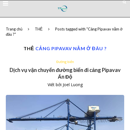
Trang chủ
THẺ
Posts tagged with "Cảng Pipavav nằm ở
đâu ?"
THẺ
CẢNG PIPAVAV NẰM Ở ĐÂU ?
Đường biển
Dịch vụ vận chuyển đường biển đi cảng Pipavav
Ấn Độ
Viết bởi
Joel Luong