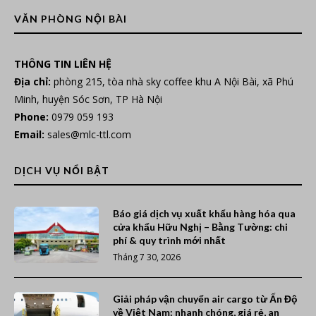
VĂN PHÒNG NỘI BÀI
THÔNG TIN LIÊN HỆ
Địa chỉ:
phòng 215, tòa nhà sky coffee khu A Nội Bài, xã Phú
Minh, huyện Sóc Sơn, TP Hà Nội
Phone:
0979 059 193
Email:
sales@mlc-ttl.com
DỊCH VỤ NỔI BẬT
Báo giá dịch vụ xuất khẩu hàng hóa qua
cửa khẩu Hữu Nghị – Bằng Tường: chi
phí & quy trình mới nhất
Tháng 7 30, 2026
Giải pháp vận chuyển air cargo từ Ấn Độ
về Việt Nam: nhanh chóng, giá rẻ, an