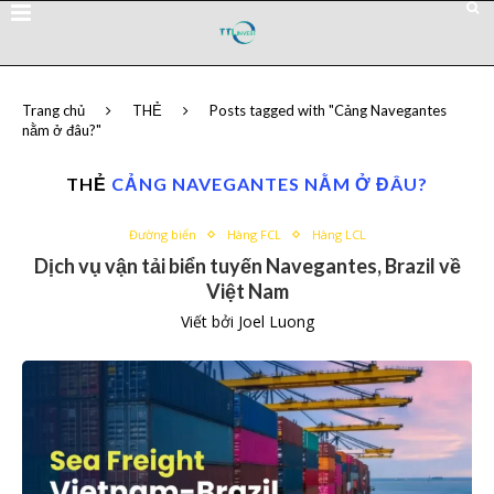
Trang chủ
THẺ
Posts tagged with "Cảng Navegantes
nằm ở đâu?"
THẺ
CẢNG NAVEGANTES NẰM Ở ĐÂU?
Đường biển
Hàng FCL
Hàng LCL
Dịch vụ vận tải biển tuyến Navegantes, Brazil về
Việt Nam
Viết bởi
Joel Luong