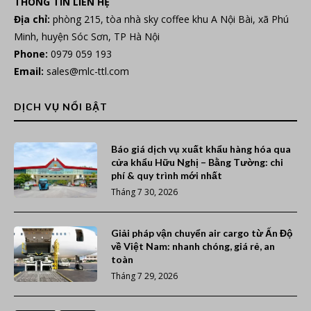
THÔNG TIN LIÊN HỆ
Địa chỉ:
phòng 215, tòa nhà sky coffee khu A Nội Bài, xã Phú
Minh, huyện Sóc Sơn, TP Hà Nội
Phone:
0979 059 193
Email:
sales@mlc-ttl.com
DỊCH VỤ NỔI BẬT
Báo giá dịch vụ xuất khẩu hàng hóa qua
cửa khẩu Hữu Nghị – Bằng Tường: chi
phí & quy trình mới nhất
Tháng 7 30, 2026
Giải pháp vận chuyển air cargo từ Ấn Độ
về Việt Nam: nhanh chóng, giá rẻ, an
toàn
Tháng 7 29, 2026