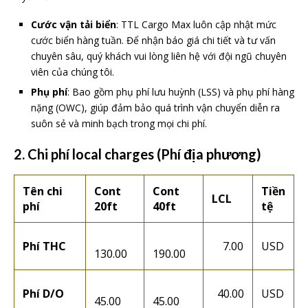
Cước vận tải biển
: TTL Cargo Max luôn cập nhật mức
cước biển hàng tuần. Để nhận báo giá chi tiết và tư vấn
chuyên sâu, quý khách vui lòng liên hệ với đội ngũ chuyên
viên của chúng tôi.
Phụ phí
: Bao gồm phụ phí lưu huỳnh (LSS) và phụ phí hàng
nặng (OWC), giúp đảm bảo quá trình vận chuyển diễn ra
suôn sẻ và minh bạch trong mọi chi phí.
2. Chi phí local charges (Phí địa phương)
Tên chi
Cont
Cont
Tiền
LCL
phí
20ft
40ft
tệ
Phí THC
7.00
USD
130.00
190.00
Phí D/O
40.00
USD
45.00
45.00