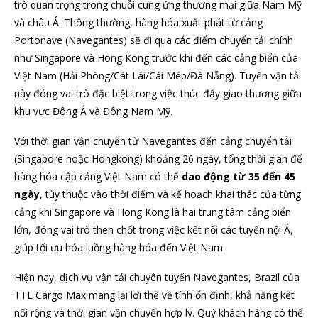
trò quan trọng trong chuỗi cung ứng thương mại giữa Nam Mỹ
và châu Á. Thông thường, hàng hóa xuất phát từ cảng
Portonave (Navegantes) sẽ đi qua các điểm chuyển tải chính
như Singapore và Hong Kong trước khi đến các cảng biển của
Việt Nam (Hải Phòng/Cát Lái/Cái Mép/Đà Nẵng). Tuyến vận tải
này đóng vai trò đặc biệt trong việc thúc đẩy giao thương giữa
khu vực Đông Á và Đông Nam Mỹ.
Với thời gian vận chuyển từ Navegantes đến cảng chuyển tải
(Singapore hoặc Hongkong) khoảng 26 ngày, tổng thời gian để
hàng hóa cập cảng Việt Nam có thể
dao động từ 35 đến 45
ngày
, tùy thuộc vào thời điểm và kế hoạch khai thác của từng
cảng khi Singapore và Hong Kong là hai trung tâm cảng biển
lớn, đóng vai trò then chốt trong việc kết nối các tuyến nội Á,
giúp tối ưu hóa luồng hàng hóa đến Việt Nam.
Hiện nay, dịch vụ vận tải chuyên tuyến Navegantes, Brazil của
TTL Cargo Max mang lại lợi thế về tính ổn định, khả năng kết
nối rộng và thời gian vận chuyển hợp lý. Quý khách hàng có thể