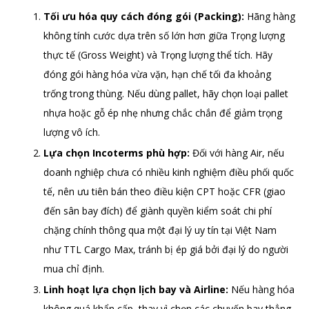
Tối ưu hóa quy cách đóng gói (Packing):
Hãng hàng
không tính cước dựa trên số lớn hơn giữa Trọng lượng
thực tế (Gross Weight) và Trọng lượng thể tích. Hãy
đóng gói hàng hóa vừa vặn, hạn chế tối đa khoảng
trống trong thùng. Nếu dùng pallet, hãy chọn loại pallet
nhựa hoặc gỗ ép nhẹ nhưng chắc chắn để giảm trọng
lượng vô ích.
Lựa chọn Incoterms phù hợp:
Đối với hàng Air, nếu
doanh nghiệp chưa có nhiều kinh nghiệm điều phối quốc
tế, nên ưu tiên bán theo điều kiện CPT hoặc CFR (giao
đến sân bay đích) để giành quyền kiểm soát chi phí
chặng chính thông qua một đại lý uy tín tại Việt Nam
như TTL Cargo Max, tránh bị ép giá bởi đại lý do người
mua chỉ định.
Linh hoạt lựa chọn lịch bay và Airline:
Nếu hàng hóa
không quá khẩn cấp, thay vì chọn các chuyến bay thẳng