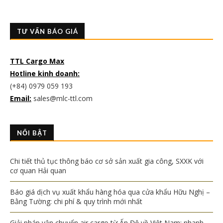
TƯ VẤN BÁO GIÁ
TTL Cargo Max
Hotline kinh doanh:
(+84) 0979 059 193
Email:
sales@mlc-ttl.com
NỔI BẬT
Chi tiết thủ tục thông báo cơ sở sản xuất gia công, SXXK với
cơ quan Hải quan
Báo giá dịch vụ xuất khẩu hàng hóa qua cửa khẩu Hữu Nghị –
Bằng Tường: chi phí & quy trình mới nhất
Giải pháp vận chuyển air cargo từ Ấn Độ về Việt Nam: nhanh