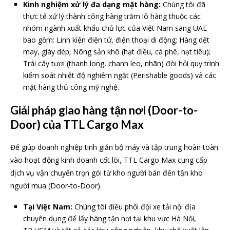
Kinh nghiệm xử lý đa dạng mặt hàng:
Chúng tôi đã
thực tế xử lý thành công hàng trăm lô hàng thuộc các
nhóm ngành xuất khẩu chủ lực của Việt Nam sang UAE
bao gồm: Linh kiện điện tử, điện thoại di động; Hàng dệt
may, giày dép; Nông sản khô (hạt điều, cà phê, hạt tiêu);
Trái cây tươi (thanh long, chanh leo, nhãn) đòi hỏi quy trình
kiểm soát nhiệt độ nghiêm ngặt (Perishable goods) và các
mặt hàng thủ công mỹ nghệ.
Giải pháp giao hàng tận nơi (Door-to-
Door) của TTL Cargo Max
Để giúp doanh nghiệp tinh giản bộ máy và tập trung hoàn toàn
vào hoạt động kinh doanh cốt lõi, TTL Cargo Max cung cấp
dịch vụ vận chuyển trọn gói từ kho người bán đến tận kho
người mua (Door-to-Door).
Tại Việt Nam:
Chúng tôi điều phối đội xe tải nội địa
chuyên dụng để lấy hàng tận nơi tại khu vực Hà Nội,