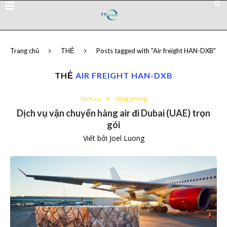
Trang chủ
THẺ
Posts tagged with "Air freight HAN-DXB"
THẺ
AIR FREIGHT HAN-DXB
Dịch vụ
Hàng không
Dịch vụ vận chuyển hàng air đi Dubai (UAE) trọn
gói
Viết bởi
Joel Luong