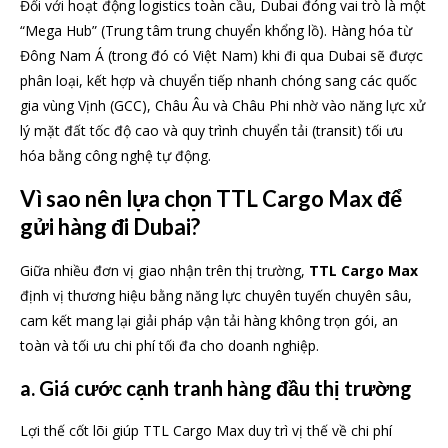
Đối với hoạt động logistics toàn cầu, Dubai đóng vai trò là một
“Mega Hub” (Trung tâm trung chuyển khổng lồ). Hàng hóa từ
Đông Nam Á (trong đó có Việt Nam) khi đi qua Dubai sẽ được
phân loại, kết hợp và chuyển tiếp nhanh chóng sang các quốc
gia vùng Vịnh (GCC), Châu Âu và Châu Phi nhờ vào năng lực xử
lý mặt đất tốc độ cao và quy trình chuyển tải (transit) tối ưu
hóa bằng công nghệ tự động.
Vì sao nên lựa chọn TTL Cargo Max để
gửi hàng đi Dubai?
Giữa nhiều đơn vị giao nhận trên thị trường,
TTL Cargo Max
định vị thương hiệu bằng năng lực chuyên tuyến chuyên sâu,
cam kết mang lại giải pháp vận tải hàng không trọn gói, an
toàn và tối ưu chi phí tối đa cho doanh nghiệp.
a. Giá cước cạnh tranh hàng đầu thị trường
Lợi thế cốt lõi giúp TTL Cargo Max duy trì vị thế về chi phí