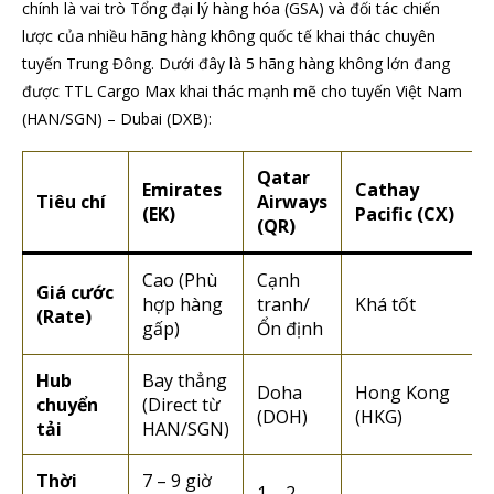
chính là vai trò Tổng đại lý hàng hóa (GSA) và đối tác chiến
lược của nhiều hãng hàng không quốc tế khai thác chuyên
tuyến Trung Đông. Dưới đây là 5 hãng hàng không lớn đang
được TTL Cargo Max khai thác mạnh mẽ cho tuyến Việt Nam
(HAN/SGN) – Dubai (DXB):
Qatar
Emirates
Cathay
Tiêu chí
Airways
(EK)
Pacific (CX)
(QR)
Cao (Phù
Cạnh
Giá cước
hợp hàng
tranh/
Khá tốt
(Rate)
gấp)
Ổn định
Hub
Bay thẳng
Doha
Hong Kong
chuyển
(Direct từ
(DOH)
(HKG)
tải
HAN/SGN)
Thời
7 – 9 giờ
1 – 2