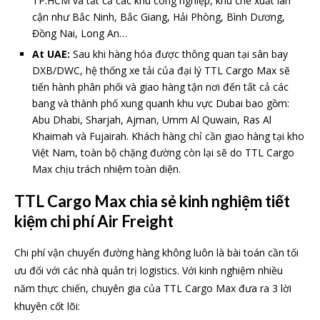
TP.HCM và tất cả các khu công nghiệp, khu chế xuất lân
cận như Bắc Ninh, Bắc Giang, Hải Phòng, Bình Dương,
Đồng Nai, Long An…
At UAE:
Sau khi hàng hóa được thông quan tại sân bay
DXB/DWC, hệ thống xe tải của đại lý TTL Cargo Max sẽ
tiến hành phân phối và giao hàng tận nơi đến tất cả các
bang và thành phố xung quanh khu vực Dubai bao gồm:
Abu Dhabi, Sharjah, Ajman, Umm Al Quwain, Ras Al
Khaimah và Fujairah. Khách hàng chỉ cần giao hàng tại kho
Việt Nam, toàn bộ chặng đường còn lại sẽ do TTL Cargo
Max chịu trách nhiệm toàn diện.
TTL Cargo Max chia sẻ kinh nghiệm tiết
kiệm chi phí Air Freight
Chi phí vận chuyển đường hàng không luôn là bài toán cần tối
ưu đối với các nhà quản trị logistics. Với kinh nghiệm nhiều
năm thực chiến, chuyên gia của TTL Cargo Max đưa ra 3 lời
khuyên cốt lõi: