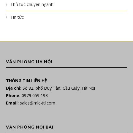
Thủ tục chuyên ngành
Tin tức
VĂN PHÒNG HÀ NỘI
THÔNG TIN LIÊN HỆ
Địa chỉ:
Số 82, phố Duy Tân, Cầu Giấy, Hà Nội
Phone:
0979 059 193
Email:
sales@mlc-ttl.com
VĂN PHÒNG NỘI BÀI