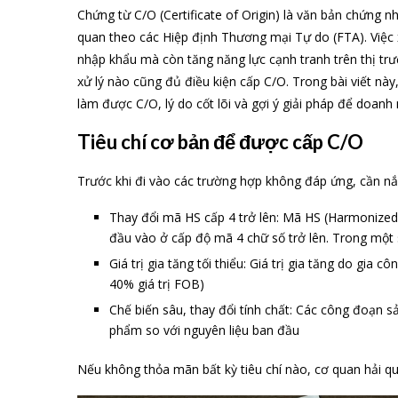
Chứng từ C/O (Certificate of Origin) là văn bản chứng 
quan theo các Hiệp định Thương mại Tự do (FTA). Việc x
nhập khẩu mà còn tăng năng lực cạnh tranh trên thị trư
xử lý nào cũng đủ điều kiện cấp C/O. Trong bài viết này
làm được C/O, lý do cốt lõi và gợi ý giải pháp để doanh
Tiêu chí cơ bản để được cấp C/O
Trước khi đi vào các trường hợp không đáp ứng, cần nắ
Thay đổi mã HS cấp 4 trở lên: Mã HS (Harmonized
đầu vào ở cấp độ mã 4 chữ số trở lên. Trong một 
Giá trị gia tăng tối thiểu: Giá trị gia tăng do gia
40% giá trị FOB)
Chế biến sâu, thay đổi tính chất: Các công đoạn s
phẩm so với nguyên liệu ban đầu
Nếu không thỏa mãn bất kỳ tiêu chí nào, cơ quan hải qu