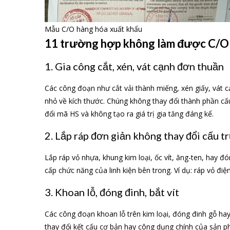
Mẫu C/O hàng hóa xuất khẩu
11 trường hợp không làm được C/O
1. Gia công cắt, xén, vát cạnh đơn thuần
Các công đoạn như cắt vải thành miếng, xén giấy, vát 
nhỏ về kích thước. Chúng không thay đổi thành phần cấu 
đổi mã HS và không tạo ra giá trị gia tăng đáng kể.
2. Lắp ráp đơn giản không thay đổi cấu t
Lắp ráp vỏ nhựa, khung kim loại, ốc vít, ăng-ten, hay 
cấp chức năng của linh kiện bên trong. Ví dụ: ráp vỏ điện
3. Khoan lỗ, đóng đinh, bắt vít
Các công đoạn khoan lỗ trên kim loại, đóng đinh gỗ hay b
thay đổi kết cấu cơ bản hay công dụng chính của sản p