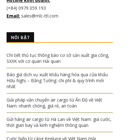
Hotline kinh doanh:
(+84) 0979 059 193
Email:
sales@mlc-ttl.com
NỔI BẬT
Chi tiết thủ tục thông báo cơ sở sản xuất gia công,
SXXK với cơ quan Hải quan
Báo giá dịch vụ xuất khẩu hàng hóa qua cửa khẩu
Hữu Nghị – Bằng Tường: chi phí & quy trình mới
nhất
Giải pháp vận chuyển air cargo từ Ấn Độ về Việt
Nam: nhanh chóng, giá rẻ, an toàn
Gửi hàng air cargo từ Hà Lan về Việt Nam: giá cước,
thời gian bay và kinh nghiệm thông quan
Cước biển từ cảng Keelung về Việt Nam (Hải