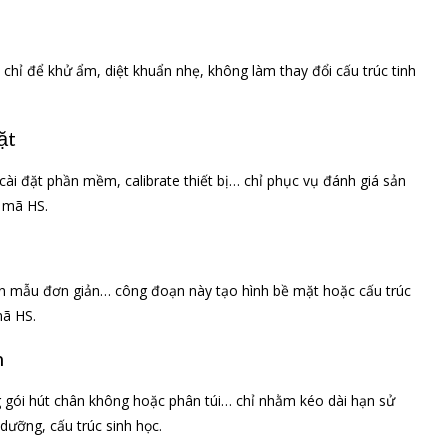
 chỉ để khử ẩm, diệt khuẩn nhẹ, không làm thay đổi cấu trúc tinh
ặt
cài đặt phần mềm, calibrate thiết bị… chỉ phục vụ đánh giá sản
i mã HS.
uôn mẫu đơn giản… công đoạn này tạo hình bề mặt hoặc cấu trúc
mã HS.
m
ng gói hút chân không hoặc phân túi… chỉ nhằm kéo dài hạn sử
dưỡng, cấu trúc sinh học.