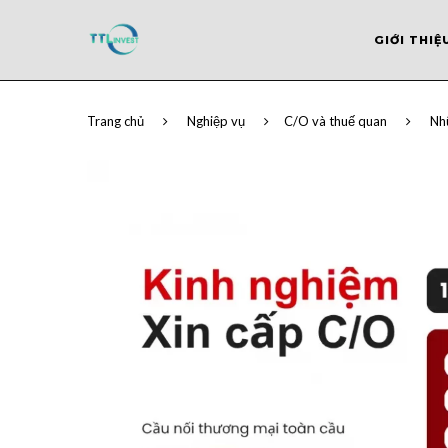
GIỚI THIỆ
Trang chủ
Nghiệp vụ
C/O và thuế quan
Nh