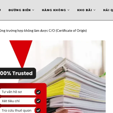
U
ĐƯỜNG BIỂN
HÀNG KHÔNG
KHO BÃI
HẢI 
ững trường hợp không làm được C/O (Certificate of Origin)