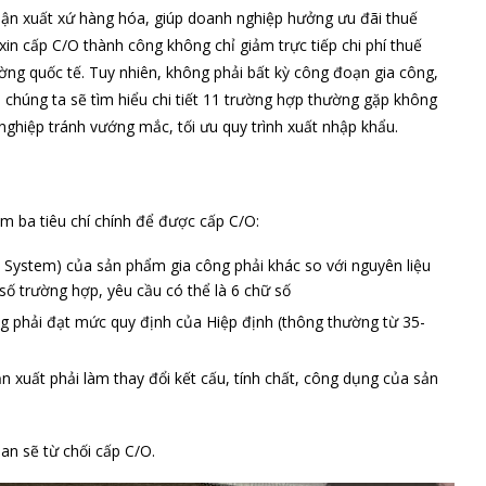
nhận xuất xứ hàng hóa, giúp doanh nghiệp hưởng ưu đãi thuế
in cấp C/O thành công không chỉ giảm trực tiếp chi phí thuế
ờng quốc tế. Tuy nhiên, không phải bất kỳ công đoạn gia công,
, chúng ta sẽ tìm hiểu chi tiết 11 trường hợp thường gặp không
 nghiệp tránh vướng mắc, tối ưu quy trình xuất nhập khẩu.
m ba tiêu chí chính để được cấp C/O:
 System) của sản phẩm gia công phải khác so với nguyên liệu
số trường hợp, yêu cầu có thể là 6 chữ số
 công phải đạt mức quy định của Hiệp định (thông thường từ 35-
ản xuất phải làm thay đổi kết cấu, tính chất, công dụng của sản
an sẽ từ chối cấp C/O.