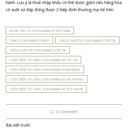
hành. Lưu ý là thuế nhập khẩu có thể được giảm nếu hàng hóa
có xuất xứ đáp đứng được 2 hiệp định thương mại kể trên.
BOOK TÀU TỪ YOKOHAMA VỀ VIỆT NAM
CẢNG YOKOHAMA Ở ĐÂU?
CHECK GIÁ FOB YOKOHAMA CONT 20
CHECK GIÁ FOB YOKOHAMA CONT 40
CƯỚC BIỂN TỪ CẢNG YOKOHAMA VỀ CÁT LÁI
CƯỚC BIỂN TỪ CẢNG YOKOHAMA VỀ ĐÀ NẴNG
CƯỚC BIỂN TỪ CẢNG YOKOHAMA VỀ HẢI PHÒNG
CƯỚC BIỂN TỪ CẢNG YOKOHAMA VỀ QUY NHƠN
0 Comment
Bài viết trước