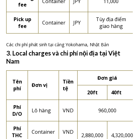
Container
JPY
11,000
fee
Pick up
Tùy địa điểm
Container
JPY
fee
giao hàng
Các chi phí phát sinh tại cảng Yokohama, Nhật Bản
3. Local charges và chi phí nội địa tại Việt
Nam
Đơn giá
Tên
Tiền
Đơn vị
phí
tệ
20ft
40ft
Phí
Lô hàng
VND
960,000
D/O
Phí
Container
VND
THC
2,880,000
4,320,000