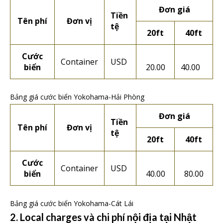
Đơn giá
Tiền
Tên phí
Đơn vị
tệ
20ft
40ft
Cước
Container
USD
biển
20.00
40.00
Bảng giá cước biển Yokohama-Hải Phòng
Đơn giá
Tiền
Tên phí
Đơn vị
tệ
20ft
40ft
Cước
Container
USD
biển
40.00
80.00
Bảng giá cước biển Yokohama-Cát Lái
2. Local charges và chi phí nội địa tại Nhật