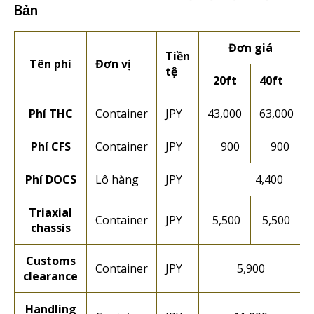
Bản
Đơn giá
Tiền
Tên phí
Đơn vị
tệ
20ft
40ft
Phí THC
Container
JPY
43,000
63,000
Phí CFS
Container
JPY
900
900
Phí DOCS
Lô hàng
JPY
4,400
Triaxial
Container
JPY
5,500
5,500
chassis
Customs
Container
JPY
5,900
clearance
Handling