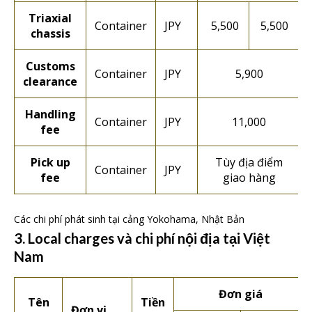
Triaxial
Container
JPY
5,500
5,500
chassis
Customs
Container
JPY
5,900
clearance
Handling
Container
JPY
11,000
fee
Pick up
Tùy địa điểm
Container
JPY
fee
giao hàng
Các chi phí phát sinh tại cảng Yokohama, Nhật Bản
3. Local charges và chi phí nội địa tại Việt
Nam
Đơn giá
Tên
Tiền
Đơn vị