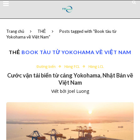
Trang chủ
THẺ
Posts tagged with "Book tàu từ
Yokohama về Việt Nam"
THẺ
BOOK TÀU TỪ YOKOHAMA VỀ VIỆT NAM
Đường biển
Hàng FCL
Hàng LCL
Cước vận tải biển từ cảng Yokohama, Nhật Bản về
Việt Nam
Viết bởi
Joel Luong