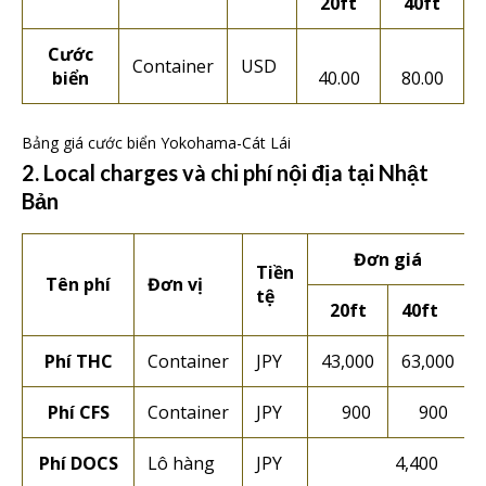
20ft
40ft
Cước
Container
USD
biển
40.00
80.00
Bảng giá cước biển Yokohama-Cát Lái
2. Local charges và chi phí nội địa tại Nhật
Bản
Đơn giá
Tiền
Tên phí
Đơn vị
tệ
20ft
40ft
Phí THC
Container
JPY
43,000
63,000
Phí CFS
Container
JPY
900
900
Phí DOCS
Lô hàng
JPY
4,400