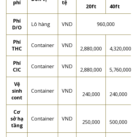
phí
tệ
20ft
40ft
Phí
Lô hàng
VND
960,000
D/O
Phí
Container
VND
THC
2,880,000
4,320,000
Phí
Container
VND
CIC
2,880,000
5,760,000
Vệ
sinh
Container
VND
240,000
240,000
cont
Cơ
sở hạ
Container
VND
250,000
500,000
tầng