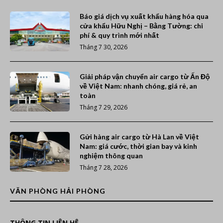
Báo giá dịch vụ xuất khẩu hàng hóa qua
cửa khẩu Hữu Nghị – Bằng Tường: chi
phí & quy trình mới nhất
Tháng 7 30, 2026
Giải pháp vận chuyển air cargo từ Ấn Độ
về Việt Nam: nhanh chóng, giá rẻ, an
toàn
Tháng 7 29, 2026
Gửi hàng air cargo từ Hà Lan về Việt
Nam: giá cước, thời gian bay và kinh
nghiệm thông quan
Tháng 7 28, 2026
VĂN PHÒNG HẢI PHÒNG
THÔNG TIN LIÊN HỆ