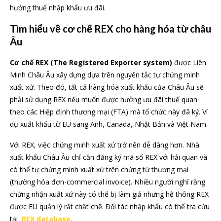
hưởng thuế nhập khẩu ưu đãi.
Tìm hiểu về cơ chế REX cho hàng hóa từ châu
Âu
Cơ chế REX (The Registered Exporter system)
được Liên
Minh Châu Âu xây dựng dựa trên nguyên tắc tự chứng minh
xuất xứ. Theo đó, tất cả hàng hóa xuất khẩu của Châu Âu sẽ
phải sử dụng REX nếu muốn được hưởng ưu đãi thuế quan
theo các Hiệp định thương mại (FTA) mà tổ chức này đã ký. Ví
dụ xuất khẩu từ EU sang Anh, Canada, Nhật Bản và Việt Nam.
Với REX, việc chứng minh xuất xứ trở nên dễ dàng hơn. Nhà
xuất khẩu Châu Âu chỉ cần đăng ký mã số REX với hải quan và
có thể tự chứng minh xuất xứ trên chứng từ thương mại
(thường hóa đơn-commercial invoice). Nhiều người nghĩ rằng
chứng nhận xuất xứ này có thể bị làm giả nhưng hệ thông REX
được EU quản lý rất chặt chẽ. Đối tác nhập khẩu có thể tra cứu
tại
REX database
.