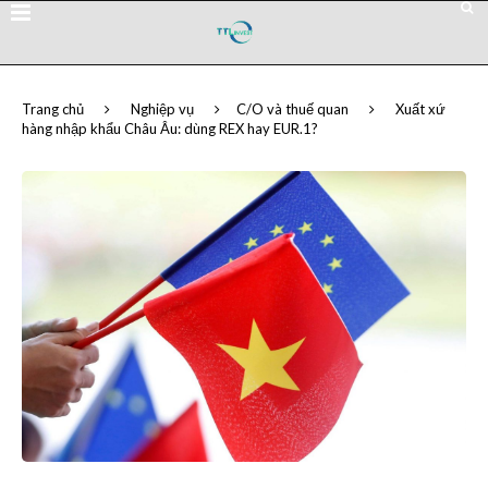
Trang chủ
Nghiệp vụ
C/O và thuế quan
Xuất xứ
hàng nhập khẩu Châu Âu: dùng REX hay EUR.1?