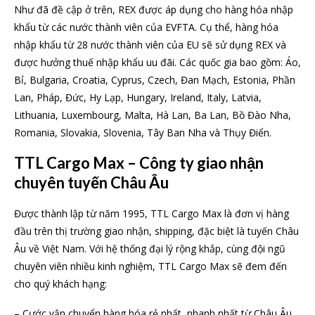
Như đã đề cập ở trên, REX được áp dụng cho hàng hóa nhập
khẩu từ các nước thành viên của EVFTA. Cụ thể, hàng hóa
nhập khẩu từ 28 nước thành viên của EU sẽ sử dụng REX và
được hưởng thuế nhập khẩu uu đãi. Các quốc gia bao gồm: Áo,
Bỉ, Bulgaria, Croatia, Cyprus, Czech, Đan Mạch, Estonia, Phần
Lan, Pháp, Đức, Hy Lạp, Hungary, Ireland, Italy, Latvia,
Lithuania, Luxembourg, Malta, Hà Lan, Ba Lan, Bồ Đào Nha,
Romania, Slovakia, Slovenia, Tây Ban Nha và Thụy Điển.
TTL Cargo Max – Công ty giao nhận
chuyên tuyến Châu Âu
Được thành lập từ năm 1995, TTL Cargo Max là đơn vị hàng
đầu trên thị trường giao nhận, shipping, đặc biệt là tuyến Châu
Âu về Việt Nam. Với hệ thống đại lý rộng khắp, cùng đội ngũ
chuyên viên nhiều kinh nghiệm, TTL Cargo Max sẽ đem đến
cho quý khách hạng:
– Cước vận chuyển hàng hóa rẻ nhất, nhanh nhất từ Châu Âu