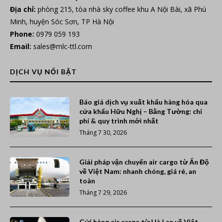
Địa chỉ:
phòng 215, tòa nhà sky coffee khu A Nội Bài, xã Phú
Minh, huyện Sóc Sơn, TP Hà Nội
Phone:
0979 059 193
Email:
sales@mlc-ttl.com
DỊCH VỤ NỔI BẬT
Báo giá dịch vụ xuất khẩu hàng hóa qua
cửa khẩu Hữu Nghị – Bằng Tường: chi
phí & quy trình mới nhất
Tháng 7 30, 2026
Giải pháp vận chuyển air cargo từ Ấn Độ
về Việt Nam: nhanh chóng, giá rẻ, an
toàn
Tháng 7 29, 2026
Gửi hàng air cargo từ Hà Lan về Việt