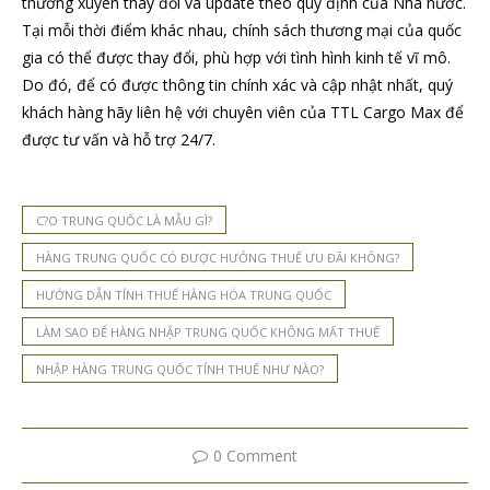
thường xuyên thay đổi và update theo quy định của Nhà nước.
Tại mỗi thời điểm khác nhau, chính sách thương mại của quốc
gia có thể được thay đổi, phù hợp với tình hình kinh tế vĩ mô.
Do đó, để có được thông tin chính xác và cập nhật nhất, quý
khách hàng hãy liên hệ với chuyên viên của TTL Cargo Max để
được tư vấn và hỗ trợ 24/7.
C?O TRUNG QUỐC LÀ MẪU GÌ?
HÀNG TRUNG QUỐC CÓ ĐƯỢC HƯỞNG THUẾ ƯU ĐÃI KHÔNG?
HƯỚNG DẪN TÍNH THUẾ HÀNG HÓA TRUNG QUỐC
LÀM SAO ĐỂ HÀNG NHẬP TRUNG QUỐC KHÔNG MẤT THUẾ
NHẬP HÀNG TRUNG QUỐC TÍNH THUẾ NHƯ NÀO?
0 Comment