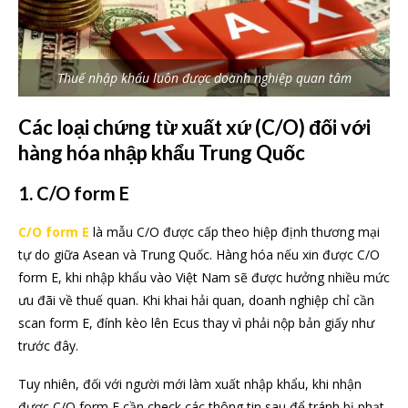
Thuế nhập khẩu luôn được doanh nghiệp quan tâm
Các loại chứng từ xuất xứ (C/O) đối với
hàng hóa nhập khẩu Trung Quốc
1. C/O form E
C/O form E
là mẫu C/O được cấp theo hiệp định thương mại
tự do giữa Asean và Trung Quốc. Hàng hóa nếu xin được C/O
form E, khi nhập khẩu vào Việt Nam sẽ được hưởng nhiều mức
ưu đãi về thuế quan. Khi khai hải quan, doanh nghiệp chỉ cần
scan form E, đính kèo lên Ecus thay vì phải nộp bản giấy như
trước đây.
Tuy nhiên, đối với người mới làm xuất nhập khẩu, khi nhận
được C/O form E cần check các thông tin sau để tránh bị phạt