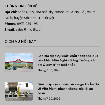
THÔNG TIN LIÊN HỆ
Địa chỉ:
phòng 215, tòa nhà sky coffee khu A Nội Bài, xã Phú
Minh, huyện Sóc Sơn, TP Hà Nội
Phone:
0979 059 193
Email:
sales@mlc-ttl.com
DỊCH VỤ NỔI BẬT
Báo giá dịch vụ xuất khẩu hàng hóa qua
cửa khẩu Hữu Nghị – Bằng Tường: chi
phí & quy trình mới nhất
Tháng 7 30, 2026
Giải pháp vận chuyển air cargo từ Ấn Độ
về Việt Nam: nhanh chóng, giá rẻ, an
toàn
Tháng 7 29, 2026