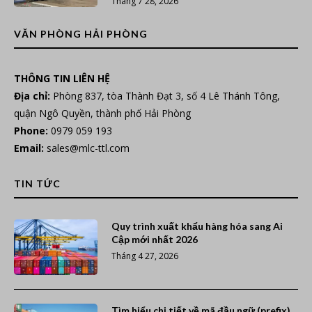
Tháng 7 28, 2026
VĂN PHÒNG HẢI PHÒNG
THÔNG TIN LIÊN HỆ
Địa chỉ:
Phòng 837, tòa Thành Đạt 3, số 4 Lê Thánh Tông,
quận Ngô Quyền, thành phố Hải Phòng
Phone:
0979 059 193
Email:
sales@mlc-ttl.com
TIN TỨC
Quy trình xuất khẩu hàng hóa sang Ai
Cập mới nhất 2026
Tháng 4 27, 2026
Tìm hiểu chi tiết về mã đầu ngữ (prefix)