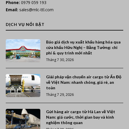
Phone:
0979 059 193
Email:
sales@mlc-ttl.com
DỊCH VỤ NỔI BẬT
Báo giá dịch vụ xuất khẩu hàng hóa qua
cửa khẩu Hữu Nghị – Bằng Tường: chi
phí & quy trình mới nhất
Tháng 7 30, 2026
Giải pháp vận chuyển air cargo từ Ấn Độ
về Việt Nam: nhanh chóng, giá rẻ, an
toàn
Tháng 7 29, 2026
Gửi hàng air cargo từ Hà Lan về Việt
Nam: giá cước, thời gian bay và kinh
nghiệm thông quan