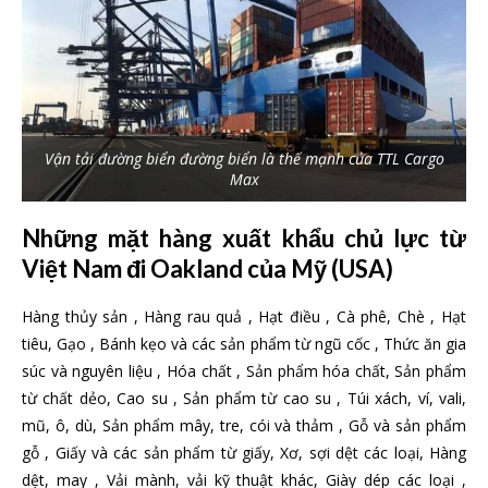
Vận tải đường biển đường biển là thế mạnh của TTL Cargo
Max
Những mặt hàng xuất khẩu chủ lực từ
Việt Nam đi Oakland của Mỹ (USA)
Hàng thủy sản , Hàng rau quả , Hạt điều , Cà phê, Chè , Hạt
tiêu, Gạo , Bánh kẹo và các sản phẩm từ ngũ cốc , Thức ăn gia
súc và nguyên liệu , Hóa chất , Sản phẩm hóa chất, Sản phẩm
từ chất dẻo, Cao su , Sản phẩm từ cao su , Túi xách, ví, vali,
mũ, ô, dù, Sản phẩm mây, tre, cói và thảm , Gỗ và sản phẩm
gỗ , Giấy và các sản phẩm từ giấy, Xơ, sợi dệt các loại, Hàng
dệt, may , Vải mành, vải kỹ thuật khác, Giày dép các loại ,