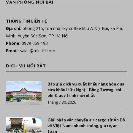
VĂN PHÒNG NỘI BÀI
THÔNG TIN LIÊN HỆ
Địa chỉ:
phòng 215, tòa nhà sky coffee khu A Nội Bài, xã Phú
Minh, huyện Sóc Sơn, TP Hà Nội
Phone:
0979 059 193
Email:
sales@mlc-ttl.com
DỊCH VỤ NỔI BẬT
Báo giá dịch vụ xuất khẩu hàng hóa qua
cửa khẩu Hữu Nghị – Bằng Tường: chi
phí & quy trình mới nhất
Tháng 7 30, 2026
Giải pháp vận chuyển air cargo từ Ấn Độ
về Việt Nam: nhanh chóng, giá rẻ, an
toàn