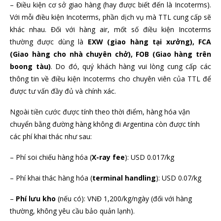
– Điều kiện cơ sở giao hàng (hay được biết đến là Incoterms).
Với mỗi điều kiện Incoterms, phần dịch vụ mà TTL cung cấp sẽ
khác nhau. Đối với hàng air, mốt số điều kiện Incoterms
thường được dùng là
EXW (giao hàng tại xưởng), FCA
(Giao hàng cho nhà chuyên chở), FOB (Giao hàng trên
boong tàu)
. Do đó, quý khách hàng vui lòng cung cấp các
thông tin về điều kiện Incoterms cho chuyên viên của TTL để
được tư vấn đầy đủ và chính xác.
Ngoài tiền cước được tính theo thời điểm, hàng hóa vận
chuyển bằng đường hàng không đi Argentina còn được tính
các phí khai thác như sau:
– Phí soi chiếu hàng hóa (
X-ray fee
): USD 0.017/kg
– Phí khai thác hàng hóa (
terminal handling
): USD 0.07/kg
–
Phí lưu kho
(nếu có): VNĐ 1,200/kg/ngày (đối với hàng
thường, không yêu cầu bảo quản lạnh).