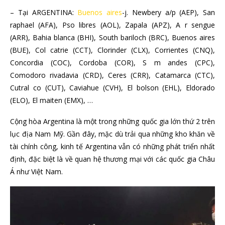
– Tại ARGENTINA:
Buenos aires
-j. Newbery a/p (AEP), San
raphael (AFA), Pso libres (AOL), Zapala (APZ), A r sengue
(ARR), Bahia blanca (BHI), South bariloch (BRC), Buenos aires
(BUE), Col catrie (CCT), Clorinder (CLX), Corrientes (CNQ),
Concordia (COC), Cordoba (COR), S m andes (CPC),
Comodoro rivadavia (CRD), Ceres (CRR), Catamarca (CTC),
Cutral co (CUT), Caviahue (CVH), El bolson (EHL), Eldorado
(ELO), El maiten (EMX), …
Cộng hòa Argentina là một trong những quốc gia lớn thứ 2 trên
lục địa Nam Mỹ. Gần đây, mặc dù trải qua những kho khăn về
tài chính công, kinh tế Argentina vẫn có những phát triển nhất
định, đặc biệt là về quan hệ thương mại với các quốc gia Châu
Á như Việt Nam.