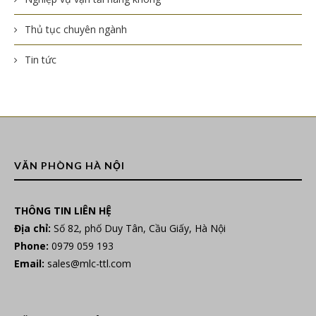
Thủ tục chuyên ngành
Tin tức
VĂN PHÒNG HÀ NỘI
THÔNG TIN LIÊN HỆ
Địa chỉ:
Số 82, phố Duy Tân, Cầu Giấy, Hà Nội
Phone:
0979 059 193
Email:
sales@mlc-ttl.com