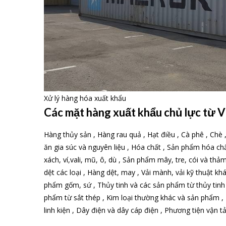
Xử lý hàng hóa xuất khẩu
Các mặt hàng xuất khẩu chủ lực từ V
Hàng thủy sản , Hàng rau quả , Hạt điều , Cà phê , Chè 
ăn gia súc và nguyên liệu , Hóa chất , Sản phẩm hóa ch
xách, ví,vali, mũ, ô, dù , Sản phẩm mây, tre, cói và thả
dệt các loại , Hàng dệt, may , Vải mành, vải kỹ thuật khá
phẩm gốm, sứ , Thủy tinh và các sản phẩm từ thủy tinh ,
phẩm từ sắt thép , Kim loại thường khác và sản phẩm , Má
linh kiện , Dây điện và dây cáp điện , Phương tiện vận t