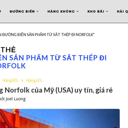
U
ĐƯỜNG BIỂN
HÀNG KHÔNG
KHO BÃI
HẢI 
YỂN ĐƯỜNG BIỂN SẢN PHẨM TỪ SẮT THÉP ĐI NORFOLK"
THẺ
N SẢN PHẨM TỪ SẮT THÉP ĐI
ORFOLK
Hàng FCL
Hàng LCL
 Norfolk của Mỹ (USA) uy tín, giá rẻ
 bởi
Joel Luong