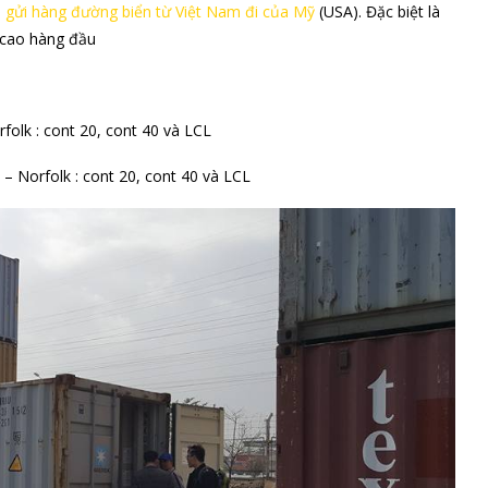
n
gửi hàng đường biển từ Việt Nam đi của Mỹ
(USA). Đặc biệt là
g cao hàng đầu
olk : cont 20, cont 40 và LCL
– Norfolk : cont 20, cont 40 và LCL