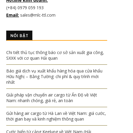
Hotline kinh doanh:
(+84) 0979 059 193
Email:
sales@mlc-ttl.com
NỔI BẬT
Chi tiết thủ tục thông báo cơ sở sản xuất gia công,
SXXK với cơ quan Hải quan
Báo giá dịch vụ xuất khẩu hàng hóa qua cửa khẩu
Hữu Nghị – Bằng Tường: chi phí & quy trình mới
nhất
Giải pháp vận chuyển air cargo từ Ấn Độ về Việt
Nam: nhanh chóng, giá rẻ, an toàn
Gửi hàng air cargo từ Hà Lan về Việt Nam: giá cước,
thời gian bay và kinh nghiệm thông quan
Cước biển từ cảng Keelung về Việt Nam (Hải