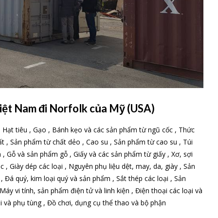
iệt Nam đi Norfolk của Mỹ (USA)
, Hạt tiêu , Gạo , Bánh kẹo và các sản phẩm từ ngũ cốc , Thức
ất , Sản phẩm từ chất dẻo , Cao su , Sản phẩm từ cao su , Túi
m , Gỗ và sản phẩm gỗ , Giấy và các sản phẩm từ giấy , Xơ, sợi
c , Giày dép các loại , Nguyên phụ liệu dệt, may, da, giày , Sản
 Đá quý, kim loại quý và sản phẩm , Sắt thép các loại , Sản
y vi tính, sản phẩm điện tử và linh kiện , Điện thoại các loại và
ải và phụ tùng , Đồ chơi, dụng cụ thể thao và bộ phận