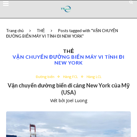
Trang chủ
THẺ
Posts tagged with "VẬN CHUYỂN
ĐƯỜNG BIỂN MÁY VI TÍNH ĐI NEW YORK"
THẺ
VẬN CHUYỂN ĐƯỜNG BIỂN MÁY VI TÍNH ĐI
NEW YORK
Đường biển
Hàng FCL
Hàng LCL
Vận chuyển đường biển đi cảng New York của Mỹ
(USA)
Viết bởi
Joel Luong