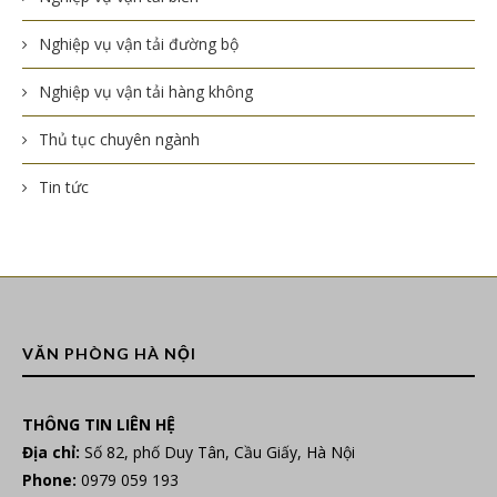
Nghiệp vụ vận tải đường bộ
Nghiệp vụ vận tải hàng không
Thủ tục chuyên ngành
Tin tức
VĂN PHÒNG HÀ NỘI
THÔNG TIN LIÊN HỆ
Địa chỉ:
Số 82, phố Duy Tân, Cầu Giấy, Hà Nội
Phone:
0979 059 193