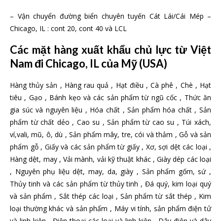
– Vận chuyển đường biển chuyên tuyến Cát Lái/Cái Mép –
Chicago, IL : cont 20, cont 40 và LCL
Các mặt hàng xuất khẩu chủ lực từ Việt
Nam đi Chicago, IL của Mỹ (USA)
Hàng thủy sản , Hàng rau quả , Hạt điều , Cà phê , Chè , Hạt
tiêu , Gạo , Bánh kẹo và các sản phẩm từ ngũ cốc , Thức ăn
gia súc và nguyên liệu , Hóa chất , Sản phẩm hóa chất , Sản
phẩm từ chất dẻo , Cao su , Sản phẩm từ cao su , Túi xách,
ví,vali, mũ, ô, dù , Sản phẩm mây, tre, cói và thảm , Gỗ và sản
phẩm gỗ , Giấy và các sản phẩm từ giấy , Xơ, sợi dệt các loại ,
Hàng dệt, may , Vải mành, vải kỹ thuật khác , Giày dép các loại
, Nguyên phụ liệu dệt, may, da, giày , Sản phẩm gốm, sứ ,
Thủy tinh và các sản phẩm từ thủy tinh , Đá quý, kim loại quý
và sản phẩm , Sắt thép các loại , Sản phẩm từ sắt thép , Kim
loại thường khác và sản phẩm , Máy vi tính, sản phẩm điện tử
và linh kiện , Điện thoại các loại và linh kiện , Dây điện và dây