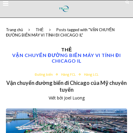
Trang chủ
THẺ
Posts tagged with "VẬN CHUYỂN
ĐƯỜNG BIỂN MÁY VI TÍNH ĐI CHICAGO IL"
THẺ
VẬN CHUYỂN ĐƯỜNG BIỂN MÁY VI TÍNH ĐI
CHICAGO IL
Đường biển
Hàng FCL
Hàng LCL
Vận chuyển đường biển đi Chicago của Mỹ chuyên
tuyến
Viết bởi
Joel Luong