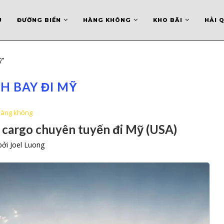
U
ĐƯỜNG BIỂN
HÀNG KHÔNG
KHO BÃI
HẢI 
ỹ"
CH BAY ĐI MỸ
àng không
 cargo chuyên tuyến đi Mỹ (USA)
 bởi
Joel Luong