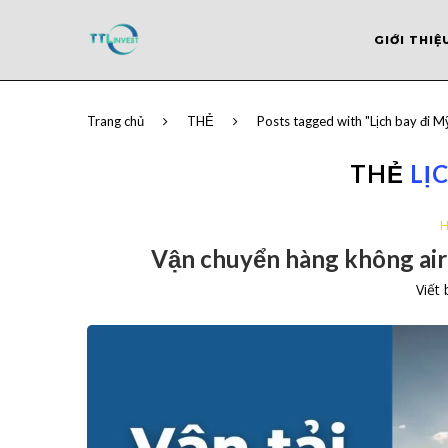
GIỚI THIỆ
Trang chủ
THẺ
Posts tagged with "Lịch bay đi M
THẺ
LỊ
H
Vận chuyển hàng không air
Viết