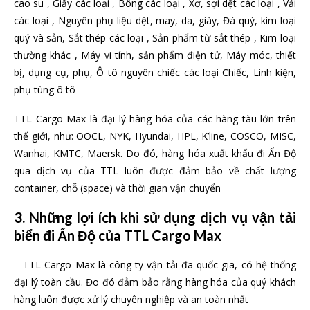
cao su , Giấy các loại , Bông các loại , Xơ, sợi dệt các loại , Vải
các loại , Nguyên phụ liệu dệt, may, da, giày, Đá quý, kim loại
quý và sản, Sắt thép các loại , Sản phẩm từ sắt thép , Kim loại
thường khác , Máy vi tính, sản phẩm điện tử, Máy móc, thiết
bị, dụng cụ, phụ, Ô tô nguyên chiếc các loại Chiếc, Linh kiện,
phụ tùng ô tô
TTL Cargo Max là đại lý hàng hóa của các hàng tàu lớn trên
thế giới, như: OOCL, NYK, Hyundai, HPL, K’line, COSCO, MISC,
Wanhai, KMTC, Maersk. Do đó, hàng hóa xuất khẩu đi Ấn Độ
qua dịch vụ của TTL luôn được đảm bảo về chất lượng
container, chỗ (space) và thời gian vận chuyển
3. Những lợi ích khi sử dụng dịch vụ vận tải
biển đi Ấn Độ của TTL Cargo Max
– TTL Cargo Max là công ty vận tải đa quốc gia, có hệ thống
đại lý toàn cầu. Đo đó đảm bảo rằng hàng hóa của quý khách
hàng luôn được xử lý chuyên nghiệp và an toàn nhất