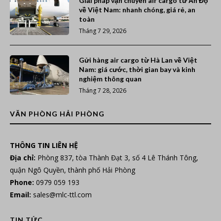
Giải pháp vận chuyển air cargo từ Ấn Độ
về Việt Nam: nhanh chóng, giá rẻ, an
toàn
Tháng 7 29, 2026
Gửi hàng air cargo từ Hà Lan về Việt
Nam: giá cước, thời gian bay và kinh
nghiệm thông quan
Tháng 7 28, 2026
VĂN PHÒNG HẢI PHÒNG
THÔNG TIN LIÊN HỆ
Địa chỉ:
Phòng 837, tòa Thành Đạt 3, số 4 Lê Thánh Tông,
quận Ngô Quyền, thành phố Hải Phòng
Phone:
0979 059 193
Email:
sales@mlc-ttl.com
TIN TỨC