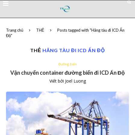
Trang chủ
THẺ
Posts tagged with "Hãng tàu đi ICD Ấn
Độ"
THẺ
HÃNG TÀU ĐI ICD ẤN ĐỘ
Đường biển
Vận chuyển container đường biển đi ICD Ấn Độ
Viết bởi
Joel Luong