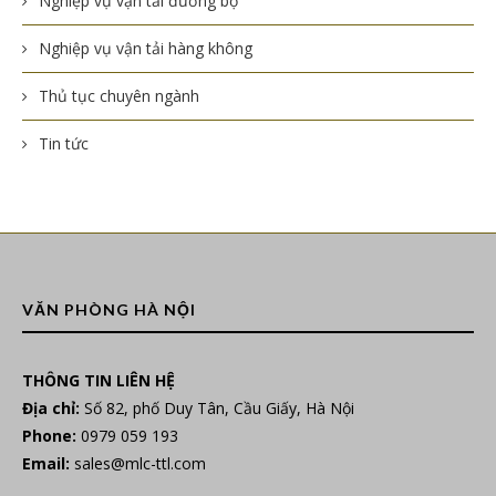
Nghiệp vụ vận tải đường bộ
Nghiệp vụ vận tải hàng không
Thủ tục chuyên ngành
Tin tức
VĂN PHÒNG HÀ NỘI
THÔNG TIN LIÊN HỆ
Địa chỉ:
Số 82, phố Duy Tân, Cầu Giấy, Hà Nội
Phone:
0979 059 193
Email:
sales@mlc-ttl.com