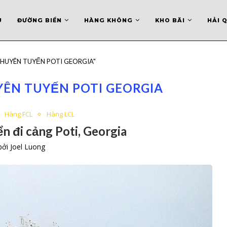
U
ĐƯỜNG BIỂN
HÀNG KHÔNG
KHO BÃI
HẢI 
 CHUYÊN TUYẾN POTI GEORGIA"
ÊN TUYẾN POTI GEORGIA
Hàng FCL
Hàng LCL
n đi cảng Poti, Georgia
 bởi
Joel Luong