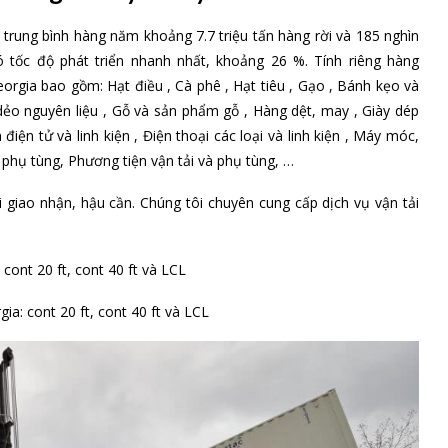
 trung bình hàng năm khoảng 7.7 triệu tấn hàng rời và 185 nghìn
 tốc độ phát triển nhanh nhất, khoảng 26 %. Tính riêng hàng
orgia bao gồm: Hạt điều , Cà phê , Hạt tiêu , Gạo , Bánh kẹo và
ẻo nguyên liệu , Gỗ và sản phẩm gỗ , Hàng dệt, may , Giày dép
điện tử và linh kiện , Điện thoại các loại và linh kiện , Máy móc,
à phụ tùng, Phương tiện vận tải và phụ tùng, …
 giao nhận, hậu cần. Chúng tôi chuyên cung cấp dịch vụ vận tải
cont 20 ft, cont 40 ft và LCL
ia: cont 20 ft, cont 40 ft và LCL