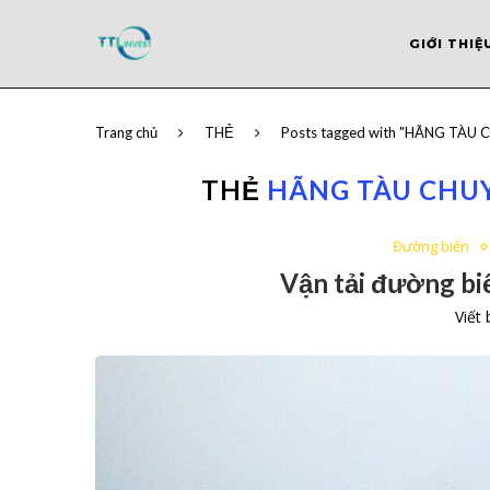
GIỚI THIỆ
Trang chủ
THẺ
Posts tagged with "HÃNG TÀU
THẺ
HÃNG TÀU CHUY
Đường biển
Vận tải đường biể
Viết