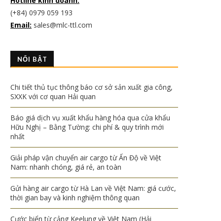
Hotline kinh doanh:
(+84) 0979 059 193
Email:
sales@mlc-ttl.com
NỔI BẬT
Chi tiết thủ tục thông báo cơ sở sản xuất gia công,
SXXK với cơ quan Hải quan
Báo giá dịch vụ xuất khẩu hàng hóa qua cửa khẩu
Hữu Nghị – Bằng Tường: chi phí & quy trình mới
nhất
Giải pháp vận chuyển air cargo từ Ấn Độ về Việt
Nam: nhanh chóng, giá rẻ, an toàn
Gửi hàng air cargo từ Hà Lan về Việt Nam: giá cước,
thời gian bay và kinh nghiệm thông quan
Cước biển từ cảng Keelung về Việt Nam (Hải