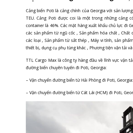
Cảng biển Poti là cảng chính của Georgia với sản lượng
TEU. Cảng Poti được coi là một trong những cảng có
container là 46%. Các mặt hàng xuất khẩu chủ lực đi Ge
các sản phẩm từ ngũ cốc , Sản phẩm hóa chất , Chất d
các loại , Sản phẩm từ sắt thép , Máy vi tính, sản phẩm 
thiết bị, dụng cụ phụ tùng khác , Phương tiện vận tải v
TTL Cargo Max là công ty hàng đầu về lĩnh vực vận tải
đường biển chuyên tuyến đi Poti, Georgia:
– Vận chuyển đường biển từ Hải Phòng đi Poti, Georgia: 
– Vận chuyển đường biển từ Cát Lái (HCM) đi Poti, Georg