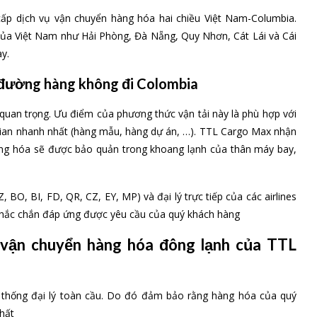
cấp dịch vụ vận chuyển hàng hóa hai chiều Việt Nam-Columbia.
của Việt Nam như Hải Phòng, Đà Nẵng, Quy Nhơn, Cát Lái và Cái
y.
 đường hàng không đi Colombia
quan trọng. Ưu điểm của phương thức vận tải này là phù hợp với
 gian nhanh nhất (hàng mẫu, hàng dự án, …). TTL Cargo Max nhận
àng hóa sẽ được bảo quản trong khoang lạnh của thân máy bay,
Z, BO, BI, FD, QR, CZ, EY, MP) và đại lý trực tiếp của các airlines
 chắc chắn đáp ứng được yêu cầu của quý khách hàng
ụ vận chuyển hàng hóa đông lạnh của TTL
ệ thống đại lý toàn cầu. Do đó đảm bảo rằng hàng hóa của quý
hất