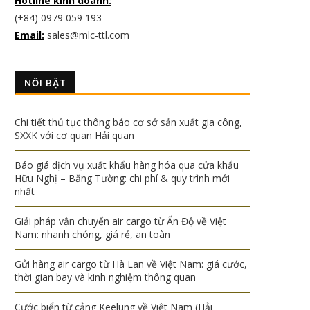
Hotline kinh doanh:
(+84) 0979 059 193
Email:
sales@mlc-ttl.com
NỔI BẬT
Chi tiết thủ tục thông báo cơ sở sản xuất gia công,
SXXK với cơ quan Hải quan
Báo giá dịch vụ xuất khẩu hàng hóa qua cửa khẩu
Hữu Nghị – Bằng Tường: chi phí & quy trình mới
nhất
Giải pháp vận chuyển air cargo từ Ấn Độ về Việt
Nam: nhanh chóng, giá rẻ, an toàn
Gửi hàng air cargo từ Hà Lan về Việt Nam: giá cước,
thời gian bay và kinh nghiệm thông quan
Cước biển từ cảng Keelung về Việt Nam (Hải