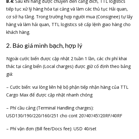
B.4:
Sau khi hàng được chuyển đến cảng đích, TTL logistics
tiếp tục xử lý hàng hóa tại cảng và làm các thủ tục Hải quan,
cơ sở hạ tầng. Trong trường hợp người mua (Consignee) tự lấy
hàng và làm hải quan, TTL logistics sẽ cấp lệnh giao hàng cho
khách hàng.
2. Báo giá minh bạch, hợp lý
Ngoài cước biển được cập nhật 2 tuần 1 lần, các chi phí khai
thác tại cảng biển (Local charges) được giữ cố định theo bảng
giá:
– Cước biển: vui lòng liên hệ bộ phận tiếp nhận hàng của TTL
Cargo Max để được cập nhật nhanh chóng
– Phí cầu cảng (Terminal Handling charges):
USD130/190/220/160/251 cho cont 20’/40’/45’/20RF/40RF
– Phí vận đơn (Bill fee/Docs fee): USD 40/set